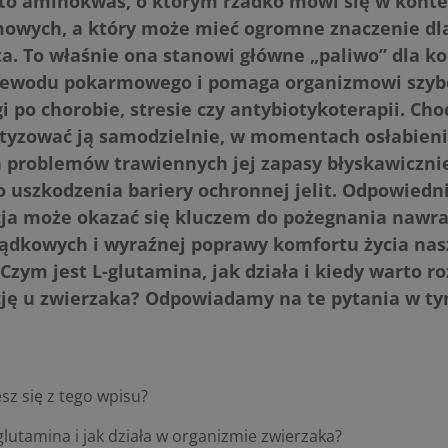
to aminokwas, o którym rzadko mówi się w konte
mowych, a który może mieć ogromne znaczenie dl
kota. To właśnie ona stanowi główne „paliwo” dla 
rzewodu pokarmowego i pomaga organizmowi szybc
 po chorobie, stresie czy antybiotykoterapii. Ch
etyzować ją samodzielnie, w momentach osłabieni
 problemów trawiennych jej zapasy błyskawicznie
 uszkodzenia bariery ochronnej jelit. Odpowied
ja może okazać się kluczem do pożegnania nawra
łądkowych i wyraźnej poprawy komfortu życia na
Czym jest L-glutamina, jak działa i kiedy warto ro
ję u zwierzaka? Odpowiadamy na te pytania w ty
sz się z tego wpisu?
-glutamina i jak działa w organizmie zwierzaka?