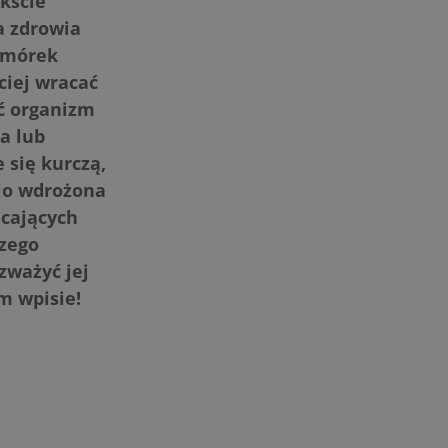
kście
a zdrowia
komórek
iej wracać
oć organizm
a lub
 się kurczą,
nio wdrożona
cających
szego
zważyć jej
m wpisie!