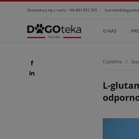
Skontaktuj się z nami:
+48 883 852 285
|
kontakt@dogotekap
O NAS
PR
Czytelnia
/
Sup
L-glutam
odporno