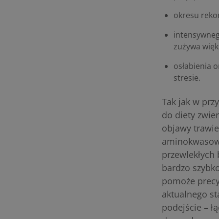
okresu reko
intensywneg
zużywa więk
osłabienia 
stresie.
Tak jak w pr
do diety zwie
objawy trawie
aminokwasowe
przewlekłych
bardzo szybko
pomoże precyz
aktualnego s
podejście – ł