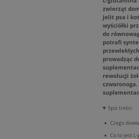
L-glutamina 
zwierząt do
jelit psa i 
wyściółki p
do równowagi
potrafi synt
przewlekłych
prowadząc do
suplementac
rewolucji żo
czworonoga. 
suplementac
Spis treści
Czego dowie
Co to jest L