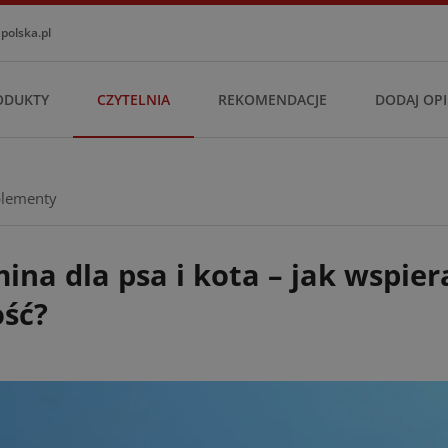
olska.pl
ODUKTY
CZYTELNIA
REKOMENDACJE
DODAJ OPI
lementy
ina dla psa i kota – jak wspiera 
ść?