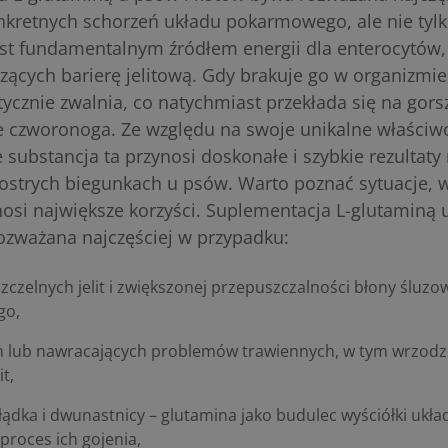
kretnych schorzeń układu pokarmowego, ale nie tylk
t fundamentalnym źródłem energii dla enterocytów, 
ących barierę jelitową. Gdy brakuje go w organizmie
tycznie zwalnia, co natychmiast przekłada się na gors
 czworonoga. Ze względu na swoje unikalne właściw
 substancja ta przynosi doskonałe i szybkie rezultaty
 ostrych
biegunkach u psów
. Warto poznać sytuacje, w
osi największe korzyści. Suplementacja L-glutaminą 
ozważana najczęściej w przypadku:
zczelnych jelit i zwiększonej przepuszczalności błony śluz
go,
h lub nawracających problemów trawiennych, w tym wrzodz
it,
ądka i dwunastnicy – glutamina jako budulec wyściółki ukł
proces ich gojenia,