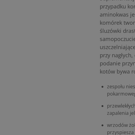
przypadku kon
aminokwas jes
komórek tworz
śluzówki dras
samopoczucie
uszczelniające
przy nagłych,
podanie przyn
kotów bywa r
zespołu nies
pokarmowe
przewlekłyc
zapalenia jel
wrzodów żoł
przyspiesza 