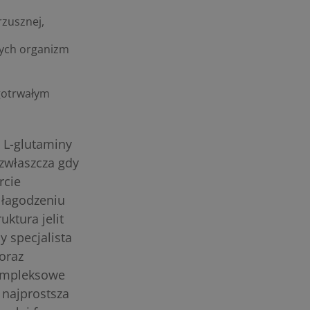
rzusznej,
rych organizm
ugotrwałym
 L-glutaminy
 zwłaszcza gdy
rcie
 łagodzeniu
uktura jelit
 specjalista
oraz
kompleksowe
 najprostsza