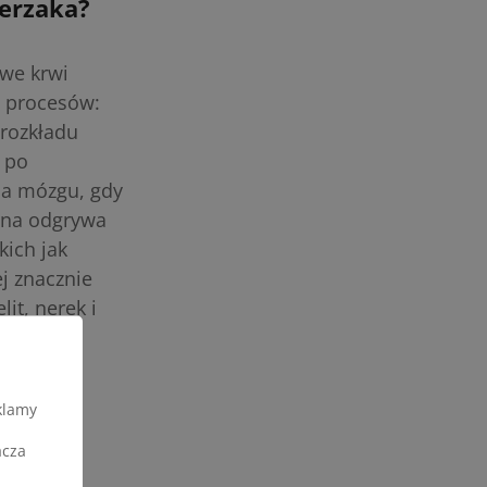
ierzaka?
 we krwi
u procesów:
rozkładu
 po
la mózgu, gdy
mina odgrywa
kich jak
ej znacznie
it, nerek i
klamy
acza