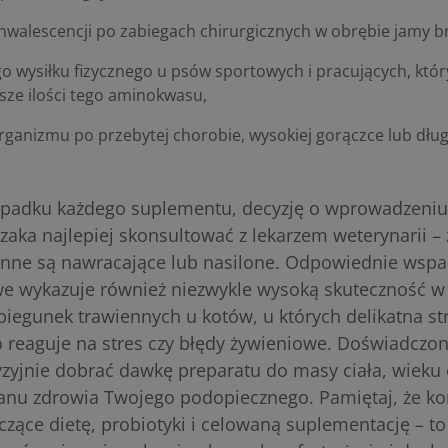
nwalescencji po zabiegach chirurgicznych w obrębie jamy b
o wysiłku fizycznego u psów sportowych i pracujących, któ
sze ilości tego aminokwasu,
organizmu po przebytej chorobie, wysokiej gorączce lub dł
zypadku każdego suplementu, decyzję o wprowadzeniu
rzaka najlepiej skonsultować z lekarzem weterynarii –
nne są nawracające lub nasilone. Odpowiednie wspa
 wykazuje również niezwykle wysoką skuteczność w
biegunek trawiennych u kotów
, u których delikatna str
 reaguje na stres czy błędy żywieniowe. Doświadczony
yjnie dobrać dawkę preparatu do masy ciała, wieku 
tanu zdrowia Twojego podopiecznego. Pamiętaj, że 
ączące dietę,
probiotyki
i celowaną suplementację – to