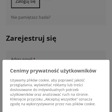
Zaloguj się
Nie pamiętasz hasła?
Zarejestruj się
Adres email
*
Wymagane
Cenimy prywatność użytkowników
Używamy plików cookie, aby poprawić jakość
Na adres e-mail zostanie wysłany odnośnik do
przeglądania, wyświetlać reklamy lub treści
ustawienia nowego hasła.
dostosowane do indywidualnych potrzeb
użytkowników oraz analizować ruch na stronie.
Kliknięcie przycisku „Akceptuj wszystkie” oznacza
zgodę na wykorzystywanie przez nas plików cookie.
Twoje dane osobowe zostaną użyte do obsługi