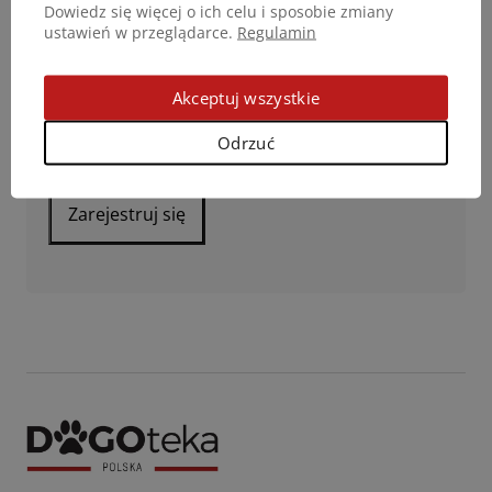
twojej wizyty na naszej stronie, zarządzania
Dowiedz się więcej o ich celu i sposobie zmiany
ustawień w przeglądarce.
Regulamin
dostępem do twojego konta i dla innych celów
o których mówi nasza
polityka prywatności
.
Akceptuj wszystkie
Przeczytałem/am i akceptuję
warunki i zasady
Odrzuć
*
Zarejestruj się