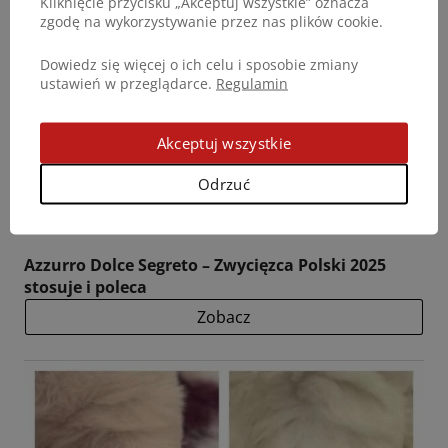
Kliknięcie przycisku „Akceptuj wszystkie” oznacza
zgodę na wykorzystywanie przez nas plików cookie.
Dowiedz się więcej o ich celu i sposobie zmiany
ustawień w przeglądarce.
Regulamin
Akceptuj wszystkie
Odrzuć
Azzurro Dolce Segreto – Zwycięzca Polski 2025
stosuje i poleca
Zobacz