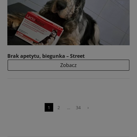
Brak apetytu, biegunka – Street
Zobacz
1
2
…
34
›