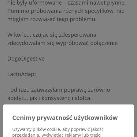
nie były uformowane – czasami nawet płynne.
Pomimo próbowania różnych specyfików, nie
mogłam rozwiązać tego problemu.
W końcu, czując się zdesperowana,
zdecydowałam się wypróbować połączenie
DogoDigestive
LactoAdapt
i od razu zauważyłam poprawę zarówno
apetytu, jak i konsystencji stolca.
Jestem bardzo zadowolona z rezultatów i cieszę
Cenimy prywatność użytkowników
się, że mój staruszek je z entuzjazmem i nie
Używamy plików cookie, aby poprawić jakość
cierpi już na bóle brzucha.
„
przeglądania, wyświetlać reklamy lub treści