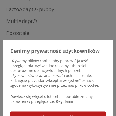
LactoAdapt® puppy
MultiAdapt®
Pozostałe
ProArtLeg®
Cenimy prywatność użytkowników
ProArtLeg® junior
Używamy plików cookie, aby poprawić jakość
przeglądania, wyświetlać reklamy lub treści
ProArtLeg® maxy
dostosowane do indywidualnych potrzeb
użytkowników oraz analizować ruch na stronie.
Soft Pad Butter®
Kliknięcie przycisku „Akceptuj wszystkie” oznacza
zgodę na wykorzystywanie przez nas plików cookie.
Dowiedz się więcej o ich celu i sposobie zmiany
ustawień w przeglądarce.
Regulamin