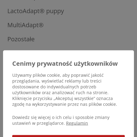
LactoAdapt® puppy
MultiAdapt®
Pozostałe
ProArtLeg®
Cenimy prywatność użytkowników
ProArtLeg® junior
Używamy plików cookie, aby poprawić jakość
ProArtLeg® maxy
przeglądania, wyświetlać reklamy lub treści
dostosowane do indywidualnych potrzeb
użytkowników oraz analizować ruch na stronie.
Soft Pad Butter®
Kliknięcie przycisku „Akceptuj wszystkie” oznacza
zgodę na wykorzystywanie przez nas plików cookie.
Dowiedz się więcej o ich celu i sposobie zmiany
ustawień w przeglądarce.
Regulamin