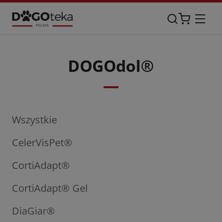
DOGOdol®
Wszystkie
CelerVisPet®
CortiAdapt®
CortiAdapt® Gel
DiaGiar®