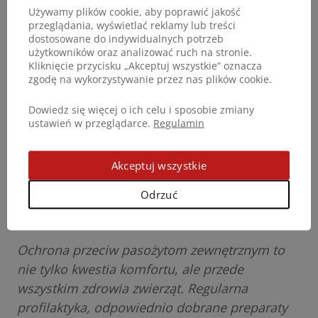
DogoSTOP spray
– naturalny preparat w formie
Używamy plików cookie, aby poprawić jakość
przeglądania, wyświetlać reklamy lub treści
aerozolu, który chroni psy i koty przed
dostosowane do indywidualnych potrzeb
kleszczami, pchłami oraz komarami. Dzięki
użytkowników oraz analizować ruch na stronie.
Kliknięcie przycisku „Akceptuj wszystkie” oznacza
unikalnej formule z olejem Neem i olejkami
zgodę na wykorzystywanie przez nas plików cookie.
eterycznymi preparat działa odstraszająco,
pielęgnuje sierść i koi skórę, zapewniając
Dowiedz się więcej o ich celu i sposobie zmiany
ustawień w przeglądarce.
Regulamin
pupilowi komfort, a także bezpieczeństwo
podczas spacerów.
Akceptuj wszystkie
FAQ – ochrona przeciw pasożytom
Odrzuć
zewnętrznym
Ochrona przeciw pasożytom zewnętrznym to
nie tylko kwestia komfortu, ale przede
wszystkim zdrowia zwierząt. Regularna
profilaktyka, odpowiednio dobrane preparaty