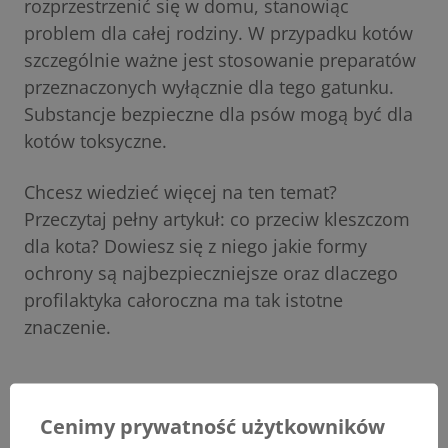
rozprzestrzenić się w domu, stanowiąc
problem dla całej rodziny. W przypadku kotów
szczególnie ważne jest stosowanie preparatów
przeznaczonych wyłącznie dla tego gatunku.
Substancje bezpieczne dla psów mogą być dla
kotów toksyczne.
Chcesz wiedzieć więcej na ten temat?
Przeczytaj pełny artykuł:
co przeciw kleszczom
dla kota?
Dowiesz się z niego jakie formy
ochrony są najbezpieczniejsze oraz dlaczego
profilaktyka całoroczna ma tak istotne
znaczenie.
Preparaty do ochorny przeciw pasożytom dla
psów i kotów
Cenimy prywatność użytkowników