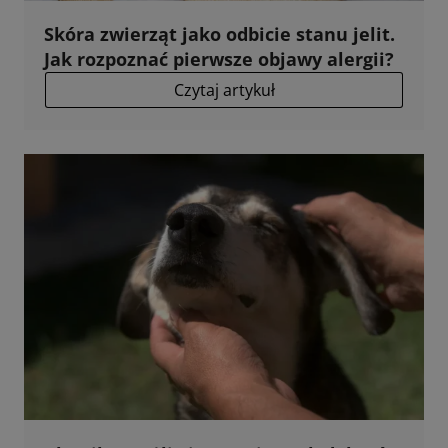
Skóra zwierząt jako odbicie stanu jelit.
Jak rozpoznać pierwsze objawy alergii?
Czytaj artykuł