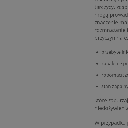
tarczycy, zes
mogą prowadzi
znaczenie ma 
rozmnażanie 
przyczyn nale
przebyte inf
zapalenie p
ropomacicz
stan zapaln
które zaburza
niedożywienia
W przypadku p