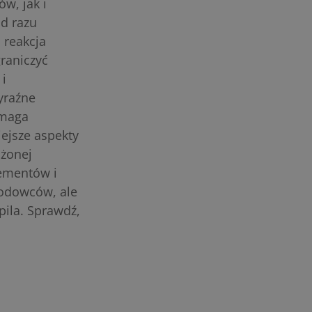
w, jak i
d razu
 reakcja
graniczyć
 i
yraźne
ymaga
ejsze aspekty
iżonej
lementów i
hodowców, ale
pila. Sprawdź,