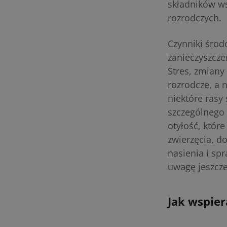
składników w
rozrodczych.
Czynniki środo
zanieczyszcze
Stres, zmiany
rozrodcze, a 
niektóre rasy
szczególnego
otyłość, któr
zwierzęcia, d
nasienia i sp
uwagę jeszcze
Jak wspier