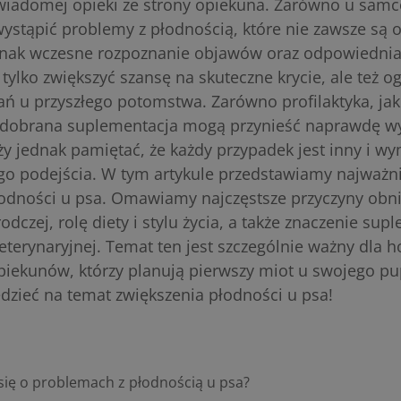
 świadomej opieki ze strony opiekuna. Zarówno u samcó
stąpić problemy z płodnością, które nie zawsze są o
dnak wczesne rozpoznanie objawów oraz odpowiednia
tylko zwiększyć szansę na skuteczne krycie, ale też o
ań u przyszłego potomstwa. Zarówno profilaktyka, jak
dobrana suplementacja mogą przynieść naprawdę w
eży jednak pamiętać, że każdy przypadek jest inny i w
o podejścia. W tym artykule przedstawiamy najważni
odności u psa. Omawiamy najczęstsze przyczyny obn
odczej, rolę diety i stylu życia, a także znaczenie sup
eterynaryjnej. Temat ten jest szczególnie ważny dla 
piekunów, którzy planują pierwszy miot u swojego pu
dzieć na temat zwiększenia płodności u psa!
się o problemach z płodnością u psa?