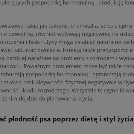
spierających gospodarkę hormonalną i produkcję ko
wiskowe, takie jak toksyny, chemikalia, stres cieplny
nie powietrza, również wpływają negatywnie na układ
 otoczenia i brak rutyny mogą osłabiać naturalne zac
nawet zaburzać owulację. Istnieją także predyspozycje
 są bardziej narażone na problemy z rozrodem i wyma
 nadzoru. Poważnym problemem może być także nad
e zaburzają gospodarkę hormonalną i ograniczają mob
odatkowo brak aktywności fizycznej negatywnie wpływ
rawność układu rozrodczego. Wszystkie te czynniki wa
 zanim dojdzie do planowania krycia.
ać płodność psa poprzez dietę i styl życia