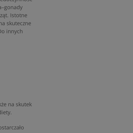
ka–gonady
ąt. Istotne
 na skuteczne
Do innych
kże na skutek
diety.
starczało