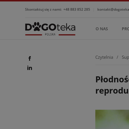
Skontaktuj się z nami:
+48 883 852 285
|
kontakt@dogotekap
O NAS
PR
Czytelnia
/
Sup
Płodnoś
reprodu