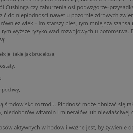
pół Cushinga czy zaburzenia osi podwzgórze–przysad
ć do niepłodności nawet u pozornie zdrowych zwierz
również wiek – im starszy pies, tym mniejsza szansa
i tym wyższe ryzyko wad rozwojowych u potomstwa. 
żą:
ekcje, takie jak bruceloza,
rostaty,
e,
y pochwy,
ją środowisko rozrodu. Płodność może obniżać się ta
, niedoborów witamin i minerałów lub niewłaściwej 
sów aktywnych w hodowli ważne jest, by żywienie do