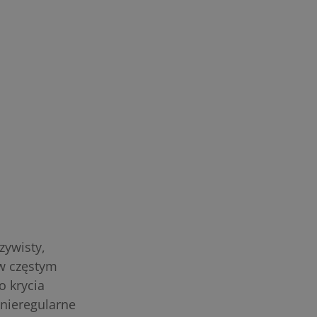
zywisty,
w częstym
o krycia
nieregularne