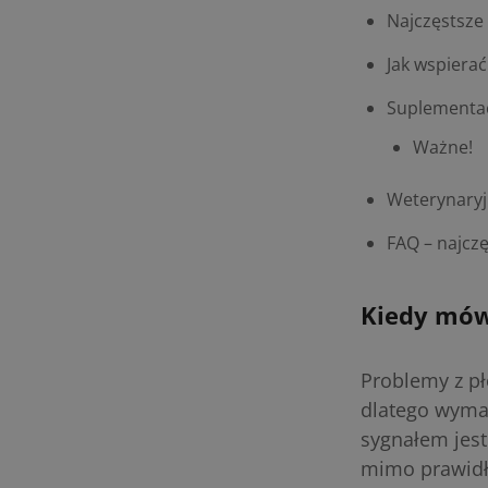
Najczęstsze
Jak wspierać
Suplementac
Ważne!
Weterynaryj
FAQ – najcz
Kiedy mówi
Problemy z pł
dlatego wymag
sygnałem jest
mimo prawidł