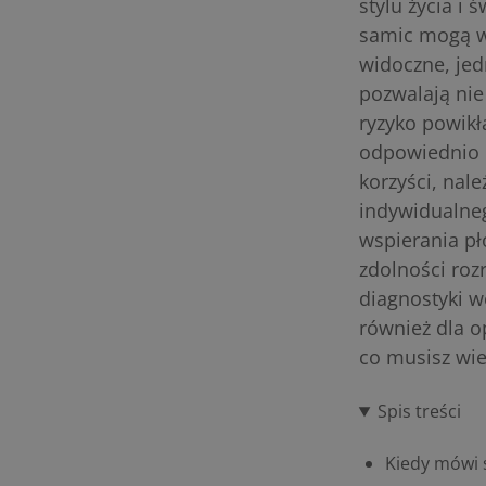
stylu życia i
samic mogą wy
widoczne, je
pozwalają nie 
ryzyko powikł
odpowiednio 
korzyści, nal
indywidualneg
wspierania pł
zdolności rozr
diagnostyki w
również dla o
co musisz wie
Spis treści
Kiedy mówi 