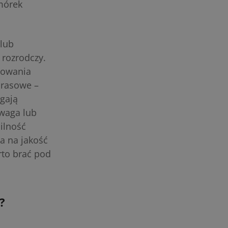
mórek
 lub
 rozrodczy.
howania
 rasowe –
gają
waga lub
ilność
a na jakość
rto brać pod
?