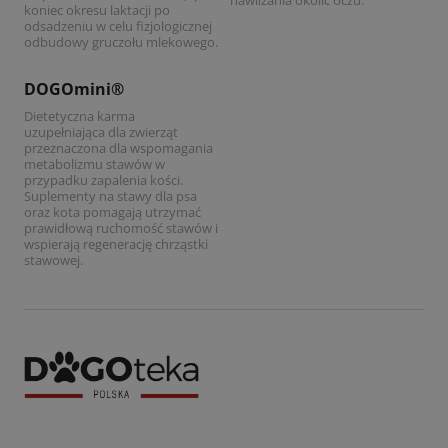
nawilżania okolic oczu.
koniec okresu laktacji po
odsadzeniu w celu fizjologicznej
odbudowy gruczołu mlekowego.
Zobacz produkt
DOGOmini®
Dietetyczna karma
uzupełniająca dla zwierząt
przeznaczona dla wspomagania
metabolizmu stawów w
przypadku zapalenia kości.
Suplementy na stawy dla psa
oraz kota pomagają utrzymać
prawidłową ruchomość stawów i
wspierają regenerację chrząstki
stawowej.