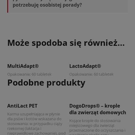
potrzebuję osobistej porady?
Może spodoba się również…
Zobacz produkt
Zobacz produkt
MultiAdapt®
LactoAdapt®
Opakowanie: 60 tabletek
Opakowanie: 60 tabletek
Podobne produkty
Zobacz produkt
Zobacz produkt
AntiLact PET
DogoDrops® – krople
dla zwierząt domowych
Karma uzupełniająca w płynie
dla psów i kotów wskazana do
Kojące krople do stosowania
stosowania: w przypadku ciąży
miejscowego dla zwierząt
rzekomej (laktacja i
przeznaczone do oczyszczania i
nieprawidłowe zachowanie), pod