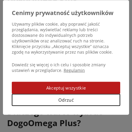
Cenimy prywatność użytkowników
Dieta BARF dla psów i kotów nie gwarantuje
Używamy plików cookie, aby poprawić jakość
automatycznie prawidłowej równowagi między
przeglądania, wyświetlać reklamy lub treści
kwasami omega-6 i omega-3. Mięso dostarcza
dostosowane do indywidualnych potrzeb
znacznych ilości kwasów omega-6, natomiast
użytkowników oraz analizować ruch na stronie.
spożycie długołańcuchowych kwasów omega-3 może
Kliknięcie przycisku „Akceptuj wszystkie” oznacza
zgodę na wykorzystywanie przez nas plików cookie.
być zmienne i nieustandaryzowane. Suplementacja
stabilnym i kontrolowanym źródłem kwasów omega-
Dowiedz się więcej o ich celu i sposobie zmiany
3 dla psów i kotów, w tym właśnie DogoOmega Plus,
ustawień w przeglądarce.
Regulamin
pomaga utrzymać bardziej zrównoważony profil
lipidowy, wspierając skórę, stawy i układ
Akceptuj wszystkie
odpornościowy nawet u zwierząt karmionych
surową żywnością.
Odrzuć
Dlaczego warto wybrać
DogoOmega Plus?