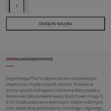
ilość
-
+
DogoOmega
Plus
Dodaj do koszyka
OPIS
SKŁAD
DAWKOWANIE
DogoOmega Plus to płynna karma uzupełniająca
stworzona z myślą o psach i kotach. Pozwala w
prosty sposób wzbogacić codzienną dietę pupila o
doskonale zbilansowane kwasy tłuszczowe omega 3,
6 i 9. Dzięki połączeniu wybranych olejów roślinnych
oraz składników pochodzenia morskiego i algowego,