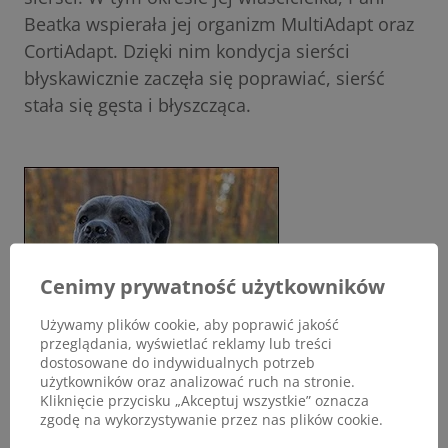
Beatka wspierała jej organizm MultiAdapt oraz
CortiAdapt. Dzięki nim kondycja sierści
błyskawicznie zaczęła się poprawiać, sierść
stała się gęsta i błyszcząca.
Cenimy prywatność użytkowników
Używamy plików cookie, aby poprawić jakość
przeglądania, wyświetlać reklamy lub treści
dostosowane do indywidualnych potrzeb
użytkowników oraz analizować ruch na stronie.
Kliknięcie przycisku „Akceptuj wszystkie” oznacza
zgodę na wykorzystywanie przez nas plików cookie.