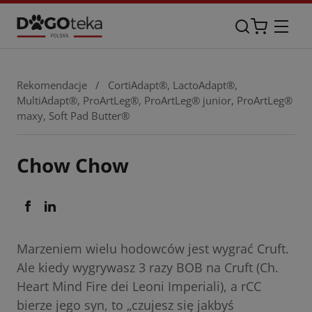
Rekomendacje
/
CortiAdapt®
,
LactoAdapt®
,
MultiAdapt®
,
ProArtLeg®
,
ProArtLeg® junior
,
ProArtLeg®
maxy
,
Soft Pad Butter®
Chow Chow
Marzeniem wielu hodowców jest wygrać Cruft.
Ale kiedy wygrywasz 3 razy BOB na Cruft (Ch.
Heart Mind Fire dei Leoni Imperiali), a rCC
bierze jego syn, to „czujesz się jakbyś