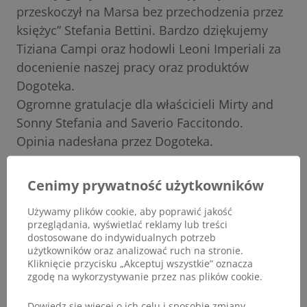
przeskoczył na Marsa bez przechodzenia przez
księżyc” Stefania Bettini. Bardzo dziękujemy
Tiziana Campi oraz hodowli Leoni Imperiali za
docenienie naszej pracy oraz produktów
Dogoteka.
Ogromne gratulacje dla właścicieli Mirty and
Sonny Stefania and Saverio Faccitondo.
Opinia nadesłana przez Dogoteka.
Cenimy prywatność użytkowników
Używamy plików cookie, aby poprawić jakość
przeglądania, wyświetlać reklamy lub treści
dostosowane do indywidualnych potrzeb
użytkowników oraz analizować ruch na stronie.
Kliknięcie przycisku „Akceptuj wszystkie” oznacza
zgodę na wykorzystywanie przez nas plików cookie.
Dowiedz się więcej o ich celu i sposobie zmiany