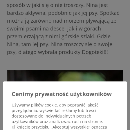
sposób w jaki się o nie troszczy. Nina jest
bardzo aktywna, podobnie jak jej psy. Spotkać
można ją zarówno nad morzem pływającą ze
swoimi psami na desce, jak i w górach
przemierzającą z nimi górskie szlaki. Gdzie
Nina, tam jej psy. Nina troszczy się o swoje
psy, dlatego wybrała produkty Dogoteki!!!
Cenimy prywatność użytkowników
Używamy plików cookie, aby poprawić jakość
przeglądania, wyświetlać reklamy lub treści
dostosowane do indywidualnych potrzeb
użytkowników oraz analizować ruch na stronie.
Kliknięcie przycisku „Akceptuj wszystkie” oznacza