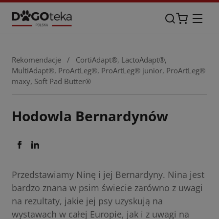
Rekomendacje
/
CortiAdapt®
,
LactoAdapt®
,
MultiAdapt®
,
ProArtLeg®
,
ProArtLeg® junior
,
ProArtLeg®
maxy
,
Soft Pad Butter®
Hodowla Bernardynów
Przedstawiamy Ninę i jej Bernardyny. Nina jest
bardzo znana w psim świecie zarówno z uwagi
na rezultaty, jakie jej psy uzyskują na
wystawach w całej Europie, jak i z uwagi na