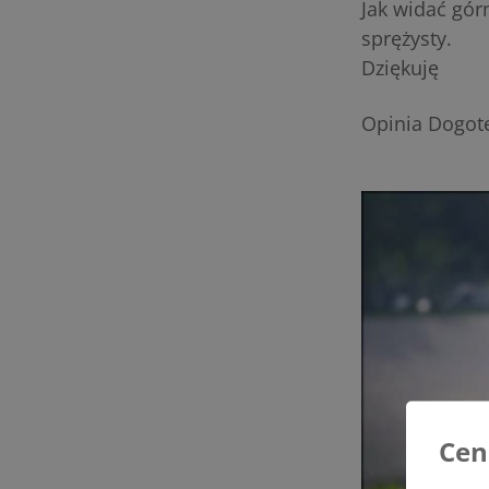
Jak widać górn
sprężysty.
Dziękuję
Opinia Dogote
Cen