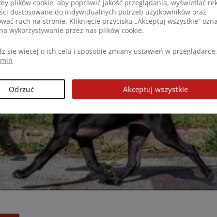
y plików cookie, aby poprawić jakość przeglądania, wyświetlać re
eści dostosowane do indywidualnych potrzeb użytkowników oraz
ować ruch na stronie. Kliknięcie przycisku „Akceptuj wszystkie” ozn
na wykorzystywanie przez nas plików cookie.
z się więcej o ich celu i sposobie zmiany ustawień w przeglądarce.
amin
Odrzuć
Akceptuj wszystkie