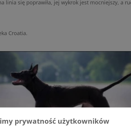
a linia się poprawiła, jej wykrok jest mocniejszy, a ru
ka Croatia.
imy prywatność użytkowników