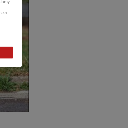
klamy
acza