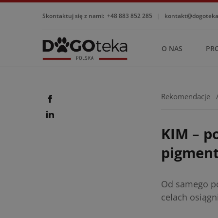
Skontaktuj się z nami:
+48 883 852 285
|
kontakt@dogotekap
O NAS
PR
Rekomendacje
KIM – po
pigment
Od samego poc
celach osiągn