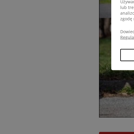
Używam
lub tr
analiz
zgodę 
Dowied
Regul