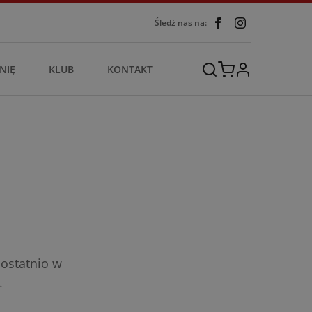
Śledź nas na:
NIĘ
KLUB
KONTAKT
 ostatnio w
.