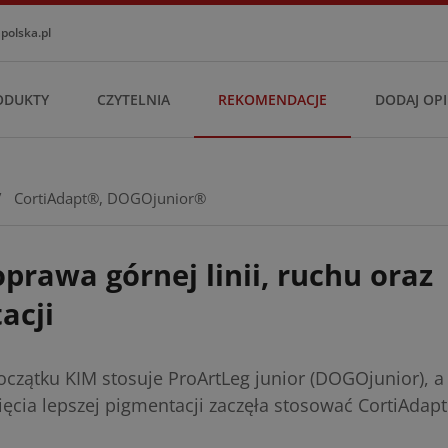
olska.pl
ODUKTY
CZYTELNIA
REKOMENDACJE
DODAJ OPI
/
CortiAdapt®
,
DOGOjunior®
prawa górnej linii, ruchu oraz
acji
zątku KIM stosuje ProArtLeg junior (DOGOjunior), a
ięcia lepszej pigmentacji zaczęła stosować CortiAdapt