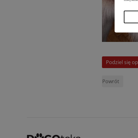
Podziel się op
Powrót