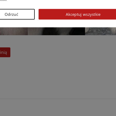
Odrzuć
Akceptuj wszystkie
inią