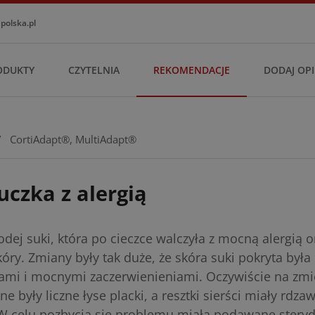
olska.pl
ODUKTY
CZYTELNIA
REKOMENDACJE
DODAJ OPI
/
CortiAdapt®
,
MultiAdapt®
uczka z alergią
dej suki, która po cieczce walczyła z mocną alergią o
óry. Zmiany były tak duże, że skóra suki pokryta była
ami i mocnymi zaczerwienieniami. Oczywiście na zmi
e były liczne łyse placki, a resztki sierści miały rdza
W celu pozbycia się problemu miała podawane sterydy