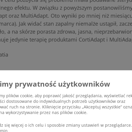
adnego efektu. W związku z powyższym postanowiliśm
apt oraz MultiAdapt. Oto wyniki po mniej niż miesiącu
 marca). Jak widać stan zapalny niemalże ustąpił, zacz
ło, a na skórze porasta zdrowa, jasna, nieprzebarwion
uje jedynie terapię produktami CortiAdapt i MultiAda
atia
imy prywatność użytkowników
y plików cookie, aby poprawić jakość przeglądania, wyświetlać re
eści dostosowane do indywidualnych potrzeb użytkowników oraz
ować ruch na stronie. Kliknięcie przycisku „Akceptuj wszystkie” ozn
na wykorzystywanie przez nas plików cookie.
z się więcej o ich celu i sposobie zmiany ustawień w przeglądarce.
amin