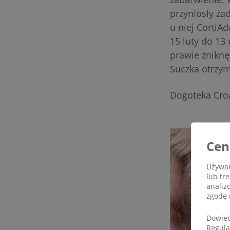
przyniosły ż
u niej CortiAd
15 luty do 13
prawie zniknę
Suczka otrzym
Dogoteka Cro
Cen
Używam
lub tr
analiz
zgodę 
Dowied
Regul