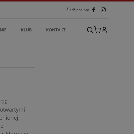
Śledź nas na:
NIĘ
KLUB
KONTAKT
raz
 otwartymi
enionej
we
, które nie