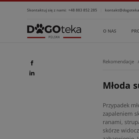
Skontaktuj się z nami:
+48 883 852 285
|
kontakt@dogotekap
O NAS
PR
Rekomendacje
Młoda s
Przypadek mło
zapaleniem sk
ranami, strup
skórze widoczn
zabarwienie. 