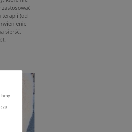
y zastosować
 terapii (od
erwienienie
a sierść.
pt.
klamy
acza