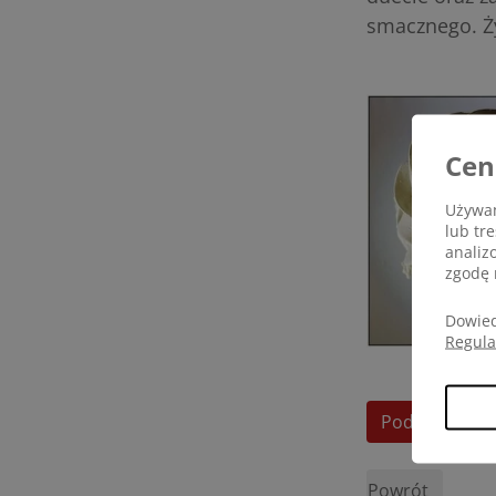
smacznego. Ż
Cen
Używam
lub tr
analiz
zgodę 
Dowied
Regul
Podziel się op
Powrót