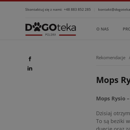
Skontaktuj się z nami:
+48 883 852 285
|
kontakt@dogotekap
O NAS
PR
Rekomendacje
Mops Ry
Mops Rysio –
Dzisiaj otrzym
To są beziki 
duecie oraz z