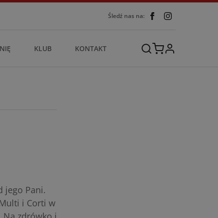
Śledź nas na:
NIĘ
KLUB
KONTAKT
d jego Pani.
ulti i Corti w
. Na zdrówko i