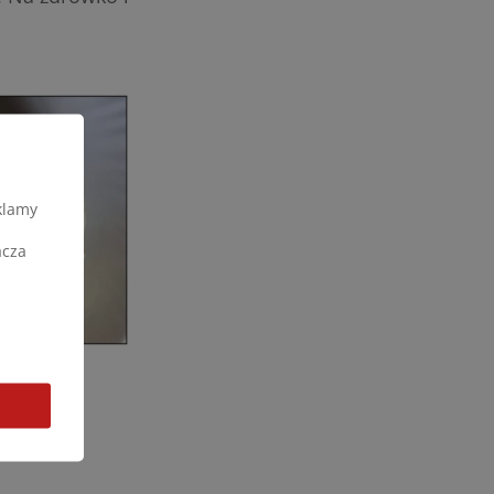
klamy
acza