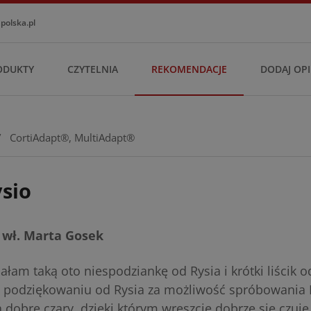
olska.pl
ODUKTY
CZYTELNIA
REKOMENDACJE
DODAJ OPI
/
CortiAdapt®
,
MultiAdapt®
sio
 wł. Marta Gosek
ałam taką oto niespodziankę od Rysia i krótki liścik o
w podziękowaniu od Rysia za możliwość spróbowania M
a dobre czary, dzięki którym wreszcie dobrze się czuje