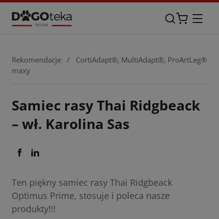
Rekomendacje
/
CortiAdapt®
,
MultiAdapt®
,
ProArtLeg®
maxy
Samiec rasy Thai Ridgbeack
– wł. Karolina Sas
Ten piękny samiec rasy Thai Ridgbeack
Optimus Prime, stosuje i poleca nasze
produkty!!!