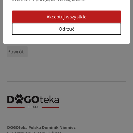
Akceptuj wszystkie
Odrzuć
Podziel się opinią
Powrót
DOGOteka Polska Dominik Niemiec