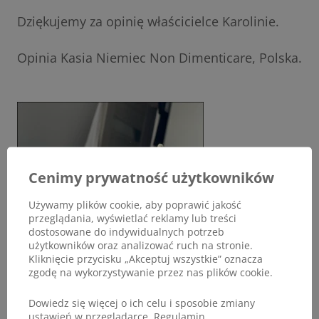
Dziękujemy za opinię właścicielce Karolinie.
Opinia Kasia Niemiec Non Dimenticare, Polska.
Cenimy prywatność użytkowników
Używamy plików cookie, aby poprawić jakość
przeglądania, wyświetlać reklamy lub treści
dostosowane do indywidualnych potrzeb
użytkowników oraz analizować ruch na stronie.
Kliknięcie przycisku „Akceptuj wszystkie” oznacza
zgodę na wykorzystywanie przez nas plików cookie.
Dowiedz się więcej o ich celu i sposobie zmiany
ustawień w przeglądarce.
Regulamin