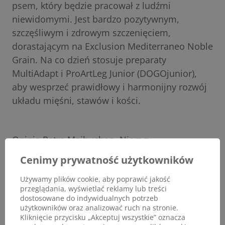
psem, który będzie pracował z ludźmi
niewidomymi. Jest bardzo pozytywnym,
szczęśliwym i zdrowym szczenięciem,
dorastającym na Exclusion Mediterraneo Noble
Grain. Na co dzień stosuje preparaty
MultiAdapt i ProArtLeg Junior (DOGOjunior),
aby wesprzeć prawidłowy i harmonijny rozwój
układu mięśni, stawów i kości.
Opinia Petra Maibuchen, Niemcy.
Cenimy prywatność użytkowników
Używamy plików cookie, aby poprawić jakość
przeglądania, wyświetlać reklamy lub treści
dostosowane do indywidualnych potrzeb
użytkowników oraz analizować ruch na stronie.
Kliknięcie przycisku „Akceptuj wszystkie” oznacza