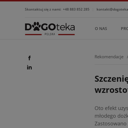
Skontaktuj się z nami:
+48 883 852 285
|
kontakt@dogotekap
O NAS
PR
Rekomendacje
Szczeni
wzrosto
Oto efekt uzy
młodego dożk
Zastosowano u