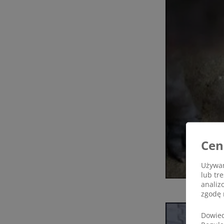
Cen
Używam
lub tr
analiz
zgodę 
Dowied