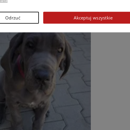
amin
Odrzuć
Akceptuj wszystkie