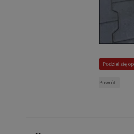
Podziel się op
Powrót