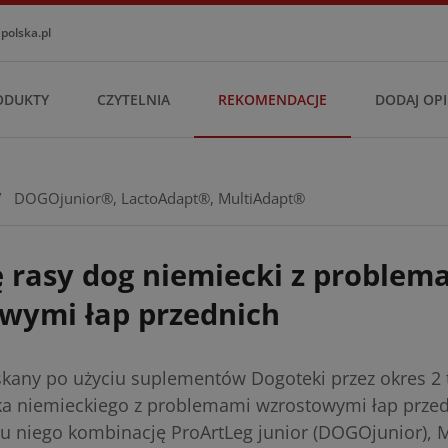
olska.pl
ODUKTY
CZYTELNIA
REKOMENDACJE
DODAJ OPI
/
DOGOjunior®
,
LactoAdapt®
,
MultiAdapt®
ę rasy dog niemiecki z problem
wymi łap przednich
skany po użyciu suplementów Dogoteki przez okres 2 
a niemieckiego z problemami wzrostowymi łap przed
 niego kombinację ProArtLeg junior (DOGOjunior), M