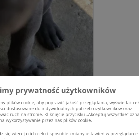
imy prywatność użytkowników
y plików cookie, aby poprawić jakość przeglądania, wyświetlać re
eści dostosowane do indywidualnych potrzeb użytkowników oraz
ować ruch na stronie. Kliknięcie przycisku „Akceptuj wszystkie” ozn
na wykorzystywanie przez nas plików cookie.
z się więcej o ich celu i sposobie zmiany ustawień w przeglądarce.