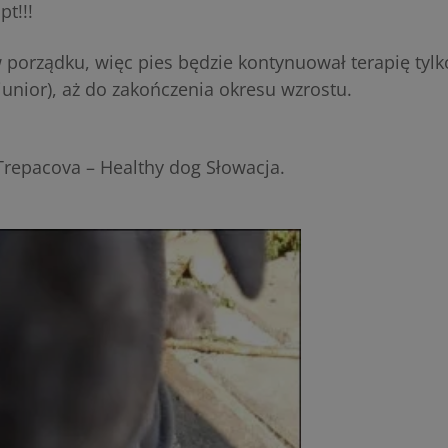
t!!!
w porządku, więc pies będzie kontynuował terapię tylk
unior), aż do zakończenia okresu wzrostu.
Trepacova – Healthy dog Słowacja.