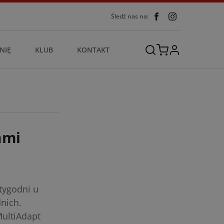
Śledź nas na:
NIĘ
KLUB
KONTAKT
ami
tygodni u
nich.
ultiAdapt