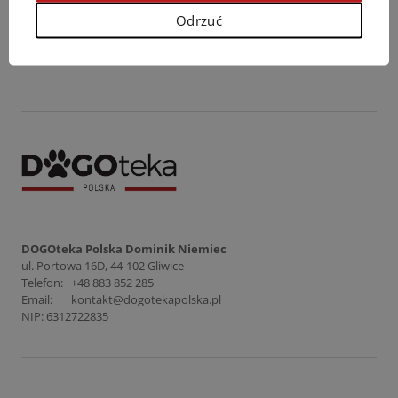
Odrzuć
Powrót
DOGOteka Polska Dominik Niemiec
ul. Portowa 16D, 44-102 Gliwice
Telefon:
+48 883 852 285
Email:
kontakt@dogotekapolska.pl
NIP: 6312722835