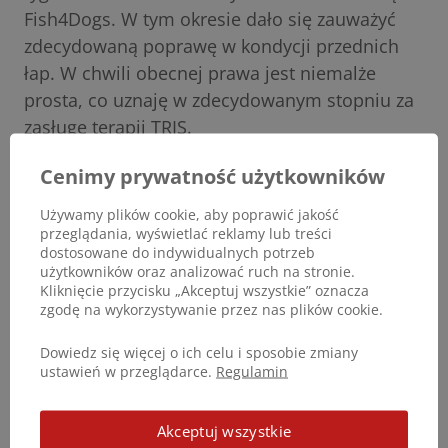
Fish4Dogs. W tym okresie dało się zauważyć
zdecydowaną poprawę w kondycji przednich
łap. W chwili obecnej prawa jest niemalże
prosta, co uznaję w zdecydowanym stopniu za
zasługę terapii TRIS.
Cenimy prywatność użytkowników
Najlepsze życzenia Noworoczne jakie dostałam
od Pani Beaty Wielonek.
Używamy plików cookie, aby poprawić jakość
przeglądania, wyświetlać reklamy lub treści
dostosowane do indywidualnych potrzeb
użytkowników oraz analizować ruch na stronie.
Kliknięcie przycisku „Akceptuj wszystkie” oznacza
zgodę na wykorzystywanie przez nas plików cookie.
Dowiedz się więcej o ich celu i sposobie zmiany
ustawień w przeglądarce.
Regulamin
Podziel się opinią
Akceptuj wszystkie