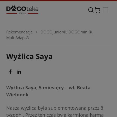
Rekomendacje
/
DOGOjunior®
,
DOGOmini®
,
MultiAdapt®
Wyżlica Saya
Wyżlica Saya, 5 miesięcy – wł. Beata
Wielonek
Nasza wyżlica była suplementowana przez 8
tygodni. Przez ten czas była karmiona karmą