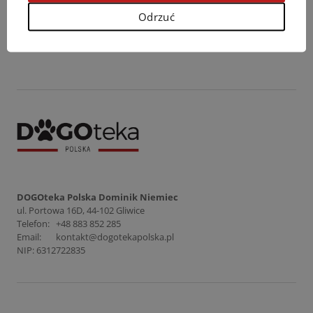
Odrzuć
Powrót
DOGOteka Polska Dominik Niemiec
ul. Portowa 16D, 44-102 Gliwice
Telefon:
+48 883 852 285
Email:
kontakt@dogotekapolska.pl
NIP: 6312722835