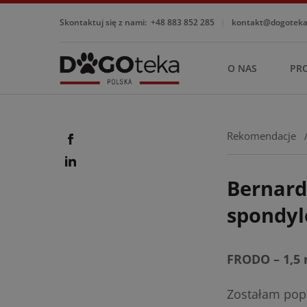
Skontaktuj się z nami:
+48 883 852 285
|
kontakt@dogotekap
O NAS
PR
Rekomendacje
Bernard
spondyl
FRODO – 1,5 
Zostałam pop