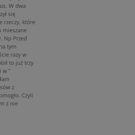
lus. W dwa
ył się
 rzeczy, które
am mieszane
y. Np Przed
 na tym
ście razy w
ił to już trzy
 w ”
yłam
psów z
omogło. Czyli
m z nie