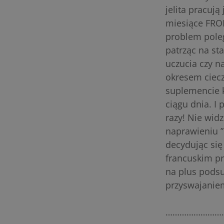
jelita pracuj
miesiące FROD
problem poleg
patrząc na st
uczucia czy n
okresem ciecz
suplemencie ki
ciągu dnia. I 
razy! Nie wid
naprawieniu ”
decydując się
francuskim pr
na plus podsu
przyswajanie
……………………