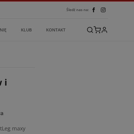
Śledź nas na:
NIĘ
KLUB
KONTAKT
 i
wa
rtLeg maxy