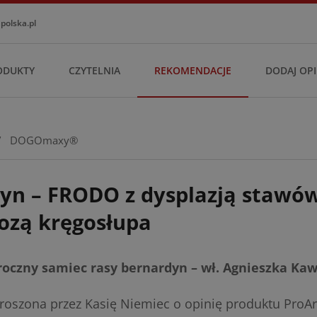
olska.pl
ODUKTY
CZYTELNIA
REKOMENDACJE
DODAJ OPI
/
DOGOmaxy®
yn – FRODO z dysplazją stawów
ozą kręgosłupa
roczny samiec rasy bernardyn – wł. Agnieszka Ka
roszona przez Kasię Niemiec o opinię produktu ProA