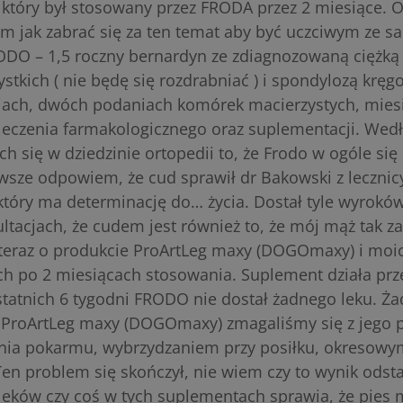
tóry był stosowany przez FRODA przez 2 miesiące. 
m jak zabrać się za ten temat aby być uczciwym ze 
DO – 1,5 roczny bernardyn ze zdiagnozowaną ciężką 
stkich ( nie będę się rozdrabniać ) i spondylozą kręg
cjach, dwóch podaniach komórek macierzystych, mies
 i leczenia farmakologicznego oraz suplementacji. Wedł
ch się w dziedzinie ortopedii to, że Frodo w ogóle się
wsze odpowiem, że cud sprawił dr Bakowski z lecznic
óry ma determinację do… życia. Dostał tyle wyroków
ltacjach, że cudem jest również to, że mój mąż tak za
 teraz o produkcie ProArtLeg maxy (DOGOmaxy) i moi
h po 2 miesiącach stosowania. Suplement działa pr
statnich 6 tygodni FRODO nie dostał żadnego leku. Ż
ProArtLeg maxy (DOGOmaxy) zmagaliśmy się z jego
ania pokarmu, wybrzydzaniem przy posiłku, okresowy
en problem się skończył, nie wiem czy to wynik odst
eków czy coś w tych suplementach sprawia, że pies 