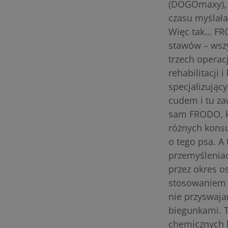
(DOGOmaxy), k
czasu myślała
Więc tak… FRO
stawów – wszy
trzech opera
rehabilitacji
specjalizujący
cudem i tu za
sam FRODO, kt
różnych konsu
o tego psa. A
przemyśleniac
przez okres o
stosowaniem 
nie przyswaj
biegunkami. T
chemicznych l