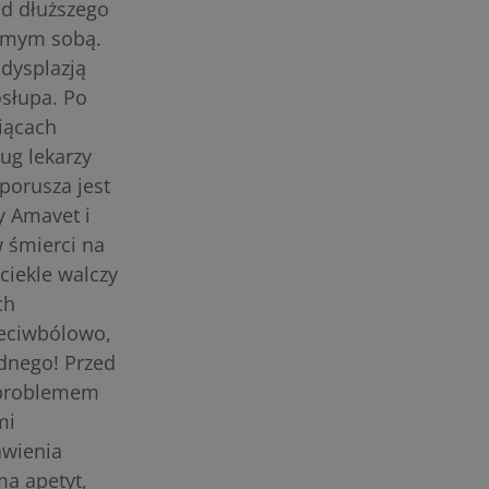
Od dłuższego
samym sobą.
dysplazją
osłupa. Po
iącach
ug lekarzy
 porusza jest
y Amavet i
 śmierci na
ciekle walczy
ch
zeciwbólowo,
adnego! Przed
 problemem
mi
awienia
ma apetyt,