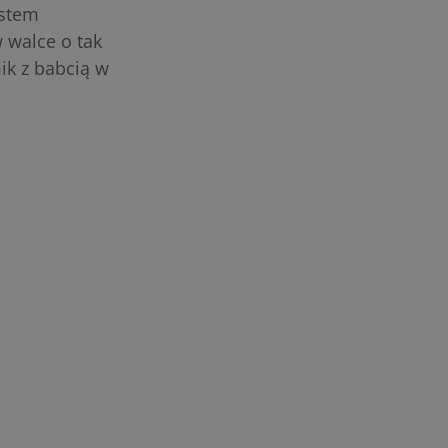
estem
 walce o tak
mik z babcią w