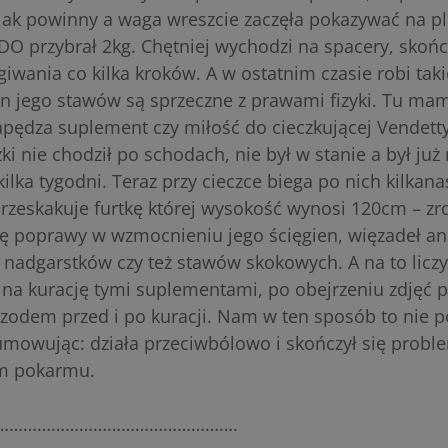
ą jak powinny a waga wreszcie zaczęła pokazywać na p
O przybrał 2kg. Chętniej wychodzi na spacery, skończ
iwania co kilka kroków. A w ostatnim czasie robi takie
an jego stawów są sprzeczne z prawami fizyki. Tu m
apędza suplement czy miłość do cieczkującej Vendett
ki nie chodził po schodach, nie był w stanie a był już
lka tygodni. Teraz przy cieczce biega po nich kilkana
przeskakuje furtkę której wysokość wynosi 120cm – zrob
zę poprawy w wzmocnieniu jego ścięgien, więzadeł ani
 nadgarstków czy też stawów skokowych. A na to licz
 na kurację tymi suplementami, po obejrzeniu zdjęć 
zodem przed i po kuracji. Nam w ten sposób to nie p
mowując: działa przeciwbólowo i skończył się proble
m pokarmu.
…………………………………………….