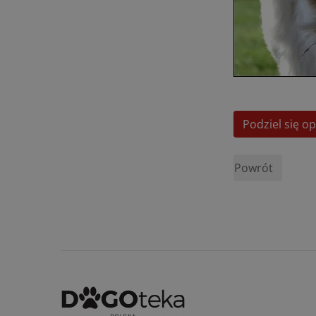
Podziel się op
Powrót