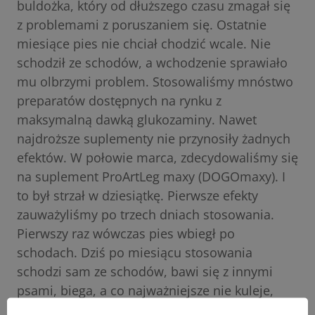
buldożka, który od dłuższego czasu zmagał się
z problemami z poruszaniem się. Ostatnie
miesiące pies nie chciał chodzić wcale. Nie
schodził ze schodów, a wchodzenie sprawiało
mu olbrzymi problem. Stosowaliśmy mnóstwo
preparatów dostępnych na rynku z
maksymalną dawką glukozaminy. Nawet
najdroższe suplementy nie przynosiły żadnych
efektów. W połowie marca, zdecydowaliśmy się
na suplement ProArtLeg maxy (DOGOmaxy). I
to był strzał w dziesiątkę. Pierwsze efekty
zauważyliśmy po trzech dniach stosowania.
Pierwszy raz wówczas pies wbiegł po
schodach. Dziś po miesiącu stosowania
schodzi sam ze schodów, bawi się z innymi
psami, biega, a co najważniejsze nie kuleje,
spacer nie jest już dla niego przykrą