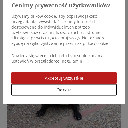
Cenimy prywatność użytkowników
koniecznością. Jesteśmy bardzo zadowoleni, że
spróbowaliśmy. Każdemu z czystym
Używamy plików cookie, aby poprawić jakość
sumieniem polecę suplementy ProArtLeg maxy
przeglądania, wyświetlać reklamy lub treści
dostosowane do indywidualnych potrzeb
(DOGOmaxy.
użytkowników oraz analizować ruch na stronie.
Kliknięcie przycisku „Akceptuj wszystkie” oznacza
zgodę na wykorzystywanie przez nas plików cookie.
Dowiedz się więcej o ich celu i sposobie zmiany
ustawień w przeglądarce.
Regulamin
Akceptuj wszystkie
Odrzuć