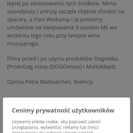
lepiej po zastosowaniu tych środków. Mimo
spondylozy i artrozy zaczęła chętnie chodzić na
spacery, a Pani Weikamp i ja jesteśmy
umówione na świętowanie 9 urodzin Mii we
wrześniu tego roku przy lampce wina
musującego.
Filmy przed i po użyciu produktów Dogoteka.
(ProArtLeg maxy (DOGOmaxy) i MultiAdapt).
Opinia Petra Maibuechen, Niemcy.
Cenimy prywatność użytkowników
Używamy plików cookie, aby poprawić jakość
przeglądania, wyświetlać reklamy lub treści
dostosowane do indywidualnych potrzeb