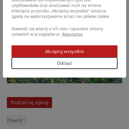
użytkowników oraz analizować ruch na stronie.
Kliknięcie przycisku „Akceptuj wszystkie” oznacza
zgodę na wykorzystywanie przez nas plików cookie.
Dowiedz się więcej o ich celu i sposobie zmiany
ustawień w przeglądarce.
Regulamin
Akceptuj wszystkie
Odrzuć
Podziel się opinią
Powrót