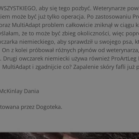
SZYSTKIEGO, aby się tego pozbyć. Weterynarze powie
iem może być już tylko operacja. Po zastosowaniu P
az MultiAdapt problem całkowicie zniknął w ciągu k
ślałam, że to może być zbieg okoliczności, więc pop
wczarka niemieckiego, aby sprawdził u swojego psa, kt
On z kolei próbował różnych płynów od weterynarza,
. Drugi owczarek niemiecki używa również ProArtLeg
MultiAdapt i zgadnijcie co? Zapalenie skóry fafli już
McKinlay Dania
otowana przez Dogoteka.