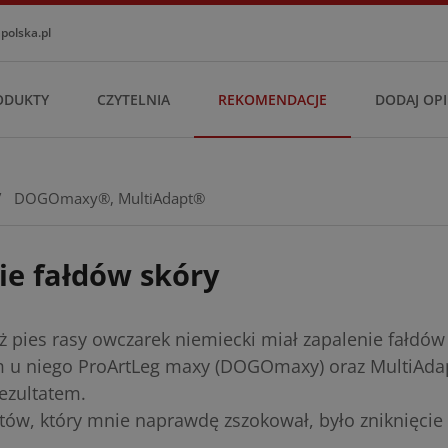
olska.pl
ODUKTY
CZYTELNIA
REKOMENDACJE
DODAJ OPI
/
DOGOmaxy®
,
MultiAdapt®
ie fałdów skóry
ż pies rasy owczarek niemiecki miał zapalenie fałdów s
 u niego ProArtLeg maxy (DOGOmaxy) oraz MultiAdap
ezultatem.
tów, który mnie naprawdę zszokował, było zniknięcie