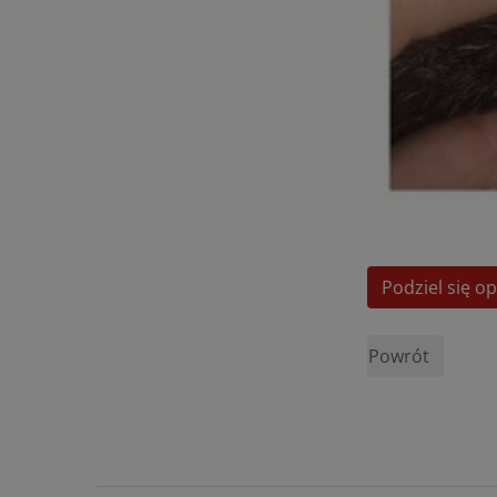
Podziel się op
Powrót