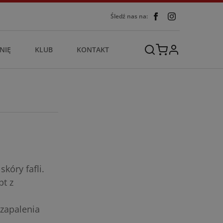
Śledź nas na:
NIĘ
KLUB
KONTAKT
kóry fafli.
t z
 zapalenia