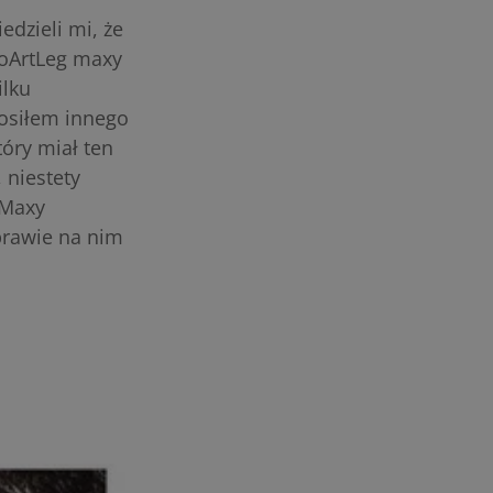
dzieli mi, że
roArtLeg maxy
ilku
rosiłem innego
óry miał ten
 niestety
 Maxy
 prawie na nim