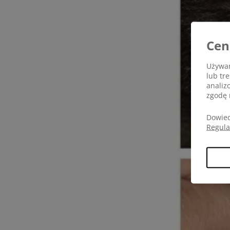
Cen
Używam
lub tr
analiz
zgodę 
Dowied
Regul