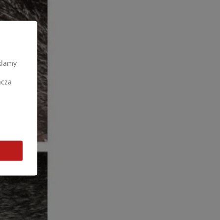
klamy
acza