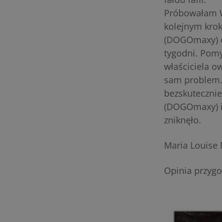
Próbowałam W
kolejnym krok
(DOGOmaxy) or
tygodni. Pomy
właściciela o
sam problem. 
bezskutecznie
(DOGOmaxy) i 
zniknęło.
Maria Louise 
Opinia przyg