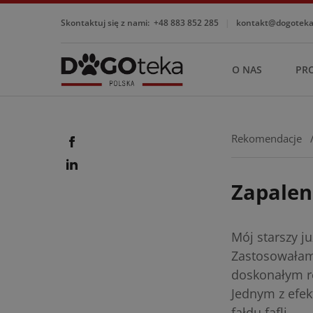
Skontaktuj się z nami:
+48 883 852 285
|
kontakt@dogotekap
O NAS
PR
Rekomendacje
Zapalen
Mój starszy ju
Zastosowałam
doskonałym r
Jednym z efek
fałdu fafli.