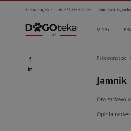
Skontaktuj się z nami:
+48 883 852 285
|
kontakt@dogotekap
O NAS
PR
Rekomendacje
Jamnik
Oto zadowolon
Opinia nadesł