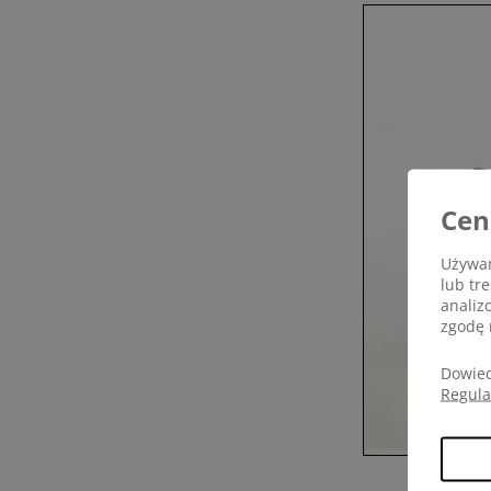
Cen
Używam
lub tr
analiz
zgodę 
Dowied
Regul