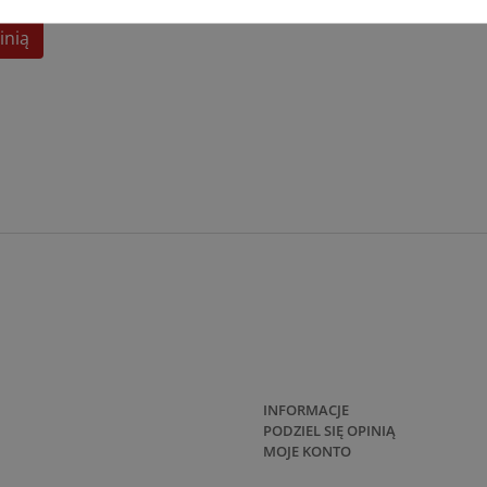
inią
INFORMACJE
PODZIEL SIĘ OPINIĄ
MOJE KONTO