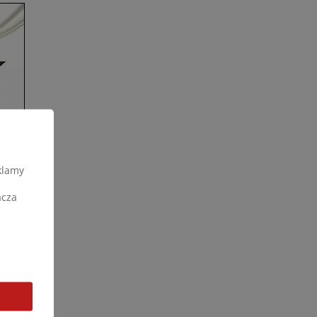
klamy
acza