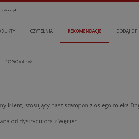
olska.pl
ODUKTY
CZYTELNIA
REKOMENDACJE
DODAJ OPI
/
DOGOmilk®
y klient, stosujący nasz szampon z oślego mleka Do
ana od dystrybutora z Węgier