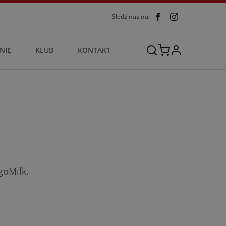
Śledź nas na:
NIĘ
KLUB
KONTAKT
goMilk.