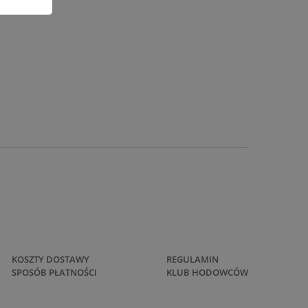
KOSZTY DOSTAWY
REGULAMIN
SPOSÓB PŁATNOŚCI
KLUB HODOWCÓW