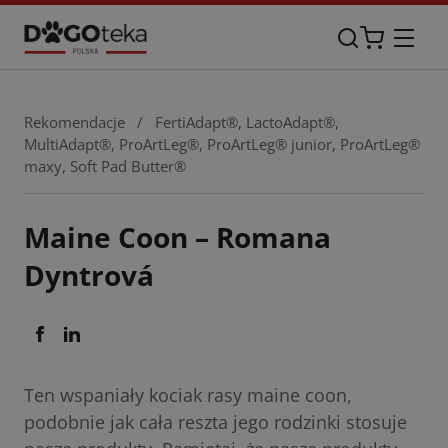
Rekomendacje
/
FertiAdapt®
,
LactoAdapt®
,
MultiAdapt®
,
ProArtLeg®
,
ProArtLeg® junior
,
ProArtLeg®
maxy
,
Soft Pad Butter®
Maine Coon – Romana
Dyntrová
Ten wspaniały kociak rasy maine coon,
podobnie jak cała reszta jego rodzinki stosuje