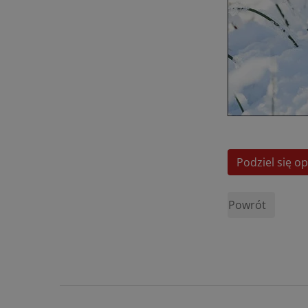
Podziel się op
Powrót