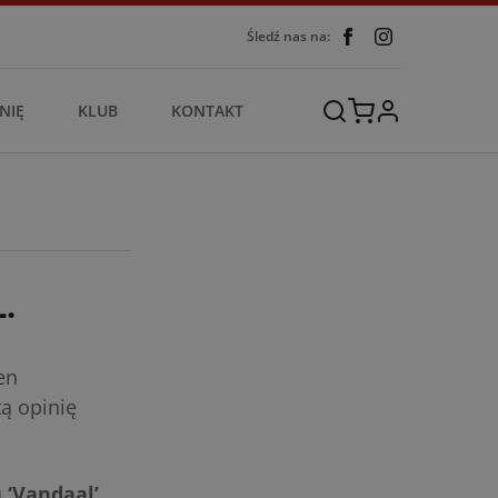
Śledź nas na:
NIĘ
KLUB
KONTAKT
.
en
ą opinię
 ‘Vandaal’