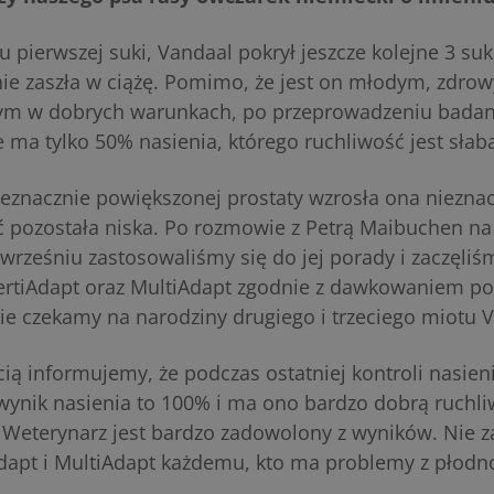
u pierwszej suki, Vandaal pokrył jeszcze kolejne 3 suki
nie zaszła w ciążę. Pomimo, że jest on młodym, zdr
 w dobrych warunkach, po przeprowadzeniu badani
e ma tylko 50% nasienia, którego ruchliwość jest słab
ieznacznie powiększonej prostaty wzrosła ona niezna
ć pozostała niska. Po rozmowie z Petrą Maibuchen na
rześniu zastosowaliśmy się do jej porady i zaczęli
ertiAdapt oraz MultiAdapt zgodnie z dawkowaniem 
ie czekamy na narodziny drugiego i trzeciego miotu 
ią informujemy, że podczas ostatniej kontroli nasien
wynik nasienia to 100% i ma ono bardzo dobrą ruchli
 Weterynarz jest bardzo zadowolony z wyników. Nie 
Adapt i MultiAdapt każdemu, kto ma problemy z płodn