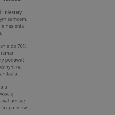
 i niestety
owym samcem,
a nasienia
a.
cznie do 70%,
 temat
śmy podawać
podanym na
Vandaala.
ia u
wością
zawaham się
ością u psów.