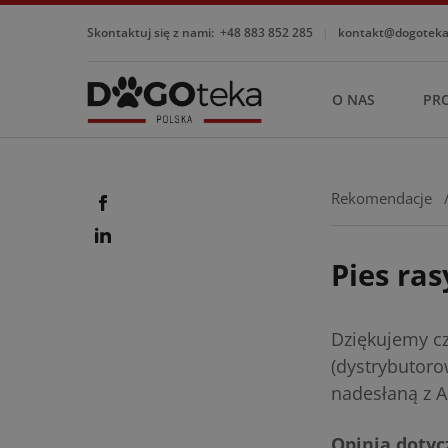
Skontaktuj się z nami:
+48 883 852 285
|
kontakt@dogotekap
O NAS
PR
Rekomendacje
Pies ra
Dziękujemy c
(dystrybutoro
nadesłaną z Au
Opinia dotyc