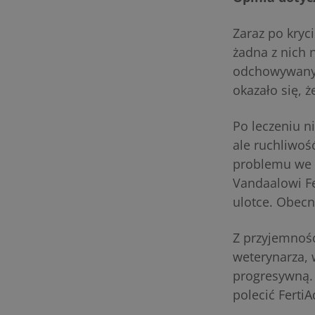
Zaraz po kryci
żadna z nich 
odchowywanym
okazało się, ż
Po leczeniu n
ale ruchliwoś
problemu we w
Vandaalowi F
ulotce. Obecn
Z przyjemnośc
weterynarza, 
progresywną.
polecić Ferti