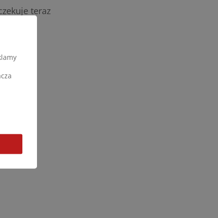
czekuje teraz
klamy
acza