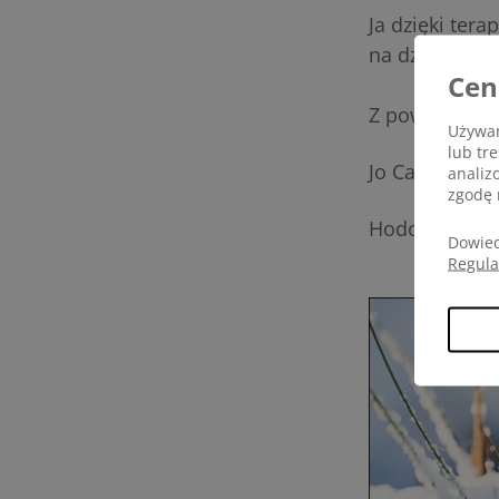
Ja dzięki ter
na dzieci Van
Cen
Z poważanie
Używam
lub tr
Jo Cathie
analiz
zgodę 
Hodowca – Cin
Dowied
Regul