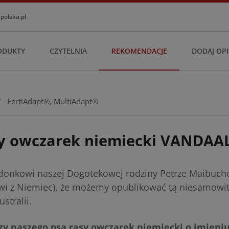
olska.pl
ODUKTY
CZYTELNIA
REKOMENDACJE
DODAJ OPI
/
FertiAdapt®
,
MultiAdapt®
sy owczarek niemiecki VANDAAL
złonkowi naszej Dogotekowej rodziny Petrze Maibuch
wi z Niemiec), że możemy opublikować tą niesamowit
stralii.
zy naszego psa rasy owczarek niemiecki o imieniu