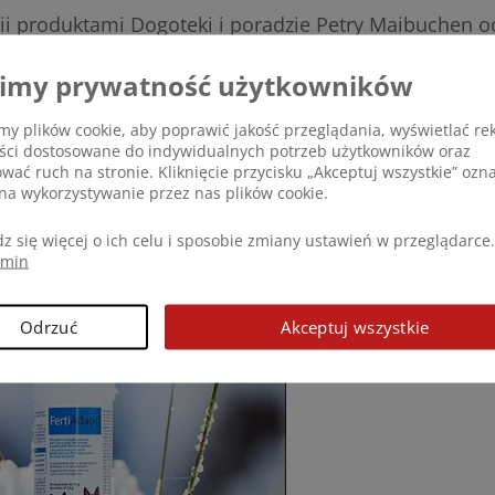
apii produktami Dogoteki i poradzie Petry Maibuchen o
daala.
imy prywatność użytkowników
m
y plików cookie, aby poprawić jakość przeglądania, wyświetlać re
eści dostosowane do indywidualnych potrzeb użytkowników oraz
ować ruch na stronie. Kliknięcie przycisku „Akceptuj wszystkie” ozn
na wykorzystywanie przez nas plików cookie.
derhof GSD, Australia
z się więcej o ich celu i sposobie zmiany ustawień w przeglądarce.
amin
Odrzuć
Akceptuj wszystkie