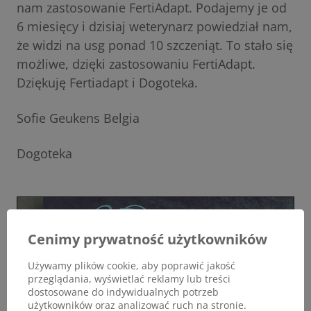
nam zastosowanie FertiAdapt. Podajemy je od
6 miesięcy i dzisiaj weterynarz powiedział nam,
że widzi na usg ponad 10 szczeniąt. To stało się
możliwe, dzięki zastosowaniu FertiAdapt.
Dziękuję Fertiadapt i Dogoteka.
Sofie Geukens Belgia
Dogoteka
Cenimy prywatność użytkowników
Używamy plików cookie, aby poprawić jakość
przeglądania, wyświetlać reklamy lub treści
dostosowane do indywidualnych potrzeb
użytkowników oraz analizować ruch na stronie.