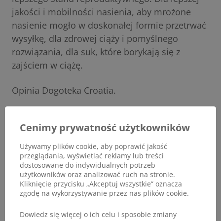
jakości i mobilności nasienia, aby mrożone
nasienie mogło w doskonałej formie przetrwać
wysyłkę, dla zdrowej ciąży i pomyślnego
rozwiązania, dla suk, które borykają się z
zajściem w ciążę.
Opinia Dogoteka Croatia.
Cenimy prywatność użytkowników
Używamy plików cookie, aby poprawić jakość
przeglądania, wyświetlać reklamy lub treści
dostosowane do indywidualnych potrzeb
użytkowników oraz analizować ruch na stronie.
Kliknięcie przycisku „Akceptuj wszystkie” oznacza
zgodę na wykorzystywanie przez nas plików cookie.
Dowiedz się więcej o ich celu i sposobie zmiany