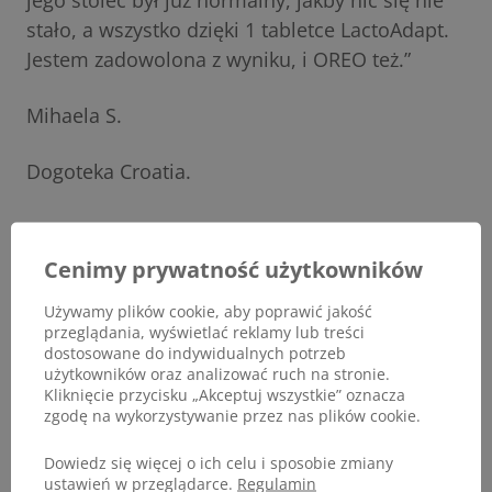
jego stolec był już normalny, jakby nic się nie
stało, a wszystko dzięki 1 tabletce LactoAdapt.
Jestem zadowolona z wyniku, i OREO też.”
Mihaela S.
Dogoteka Croatia.
Cenimy prywatność użytkowników
Używamy plików cookie, aby poprawić jakość
przeglądania, wyświetlać reklamy lub treści
dostosowane do indywidualnych potrzeb
użytkowników oraz analizować ruch na stronie.
Kliknięcie przycisku „Akceptuj wszystkie” oznacza
zgodę na wykorzystywanie przez nas plików cookie.
Dowiedz się więcej o ich celu i sposobie zmiany
ustawień w przeglądarce.
Regulamin