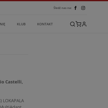
Śledź nas na:
NIĘ
KLUB
KONTAKT
o Castelli,
8) LOKAPALA
MultiAdapt