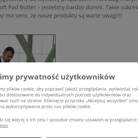
oft Pad Butter – jesteśmy bardzo dumni. Takie sukces
my ma sens, że nasze produkty są warte uwagi!!!
imy prywatność użytkowników
y plików cookie, aby poprawić jakość przeglądania, wyświetlać re
eści dostosowane do indywidualnych potrzeb użytkowników oraz
ować ruch na stronie. Kliknięcie przycisku „Akceptuj wszystkie” ozn
na wykorzystywanie przez nas plików cookie.
z się więcej o ich celu i sposobie zmiany ustawień w przeglądarce.
amin