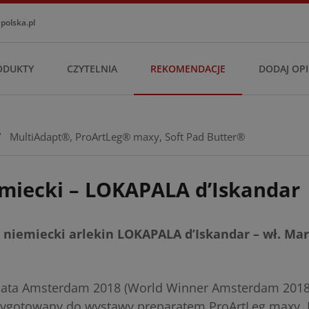
olska.pl
ODUKTY
CZYTELNIA
REKOMENDACJE
DODAJ OPI
/
MultiAdapt®
,
ProArtLeg® maxy
,
Soft Pad Butter®
miecki – LOKAPALA d’Iskandar
g niemiecki arlekin LOKAPALA d’Iskandar – wł. Mari
iata Amsterdam 2018 (World Winner Amsterdam 201
rzygotowany do wystawy preparatem ProArtLeg maxy, 