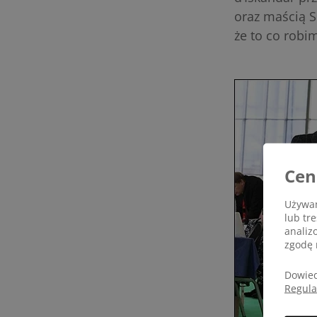
oraz maścią S
że to co robi
Cen
Używam
lub tr
analiz
zgodę 
Dowied
Regul