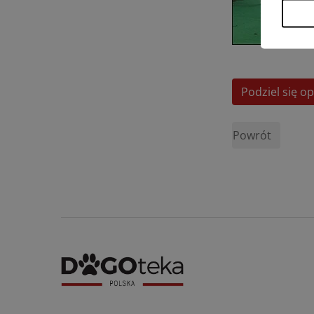
Podziel się op
Powrót