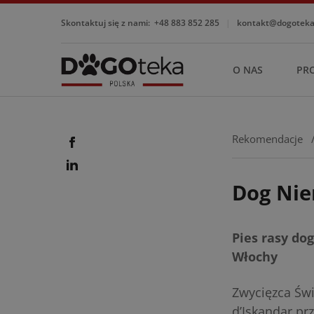
Skontaktuj się z nami:
+48 883 852 285
|
kontakt@dogotekap
O NAS
PR
Rekomendacje
Dog Nie
Pies rasy do
Włochy
Zwycięzca Św
d’Iskandar p