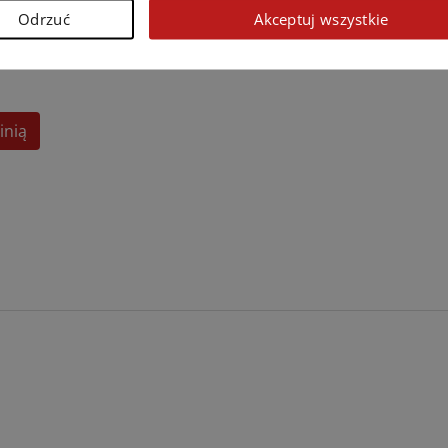
Odrzuć
Akceptuj wszystkie
inią