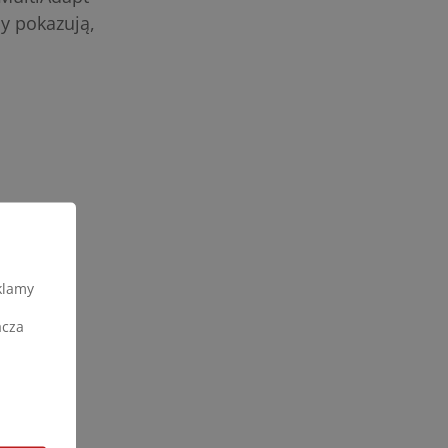
y pokazują,
klamy
acza