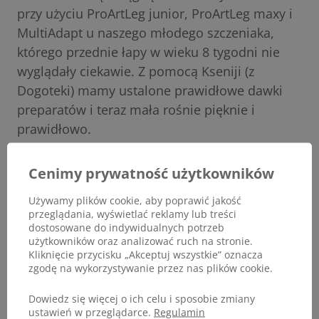
przy użyciu ProArtLeg junior, ProArtLeg maxy i
MultiAdapt u naszego młodego szczeniaka,
którego przednie łapy w wieku 8 tygodni nie
wyglądały ciekawie. Z pomocą Kseniji (z
Dogoteki) mamy ustalone prawidłowe dawki
preparatów i teraz mała rośnie pięknie i
prawidłowo.
Opinia nadesłana przez Dogoteka.
Cenimy prywatność użytkowników
Używamy plików cookie, aby poprawić jakość
przeglądania, wyświetlać reklamy lub treści
dostosowane do indywidualnych potrzeb
użytkowników oraz analizować ruch na stronie.
Kliknięcie przycisku „Akceptuj wszystkie” oznacza
zgodę na wykorzystywanie przez nas plików cookie.
Dowiedz się więcej o ich celu i sposobie zmiany
ustawień w przeglądarce.
Regulamin