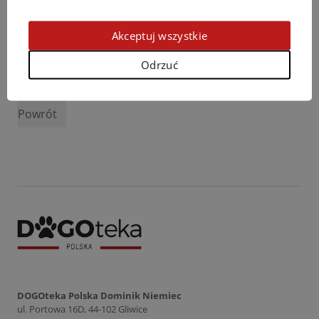
Akceptuj wszystkie
Odrzuć
Podziel się opinią
Powrót
DOGOteka Polska Dominik Niemiec
ul. Portowa 16D, 44-102 Gliwice