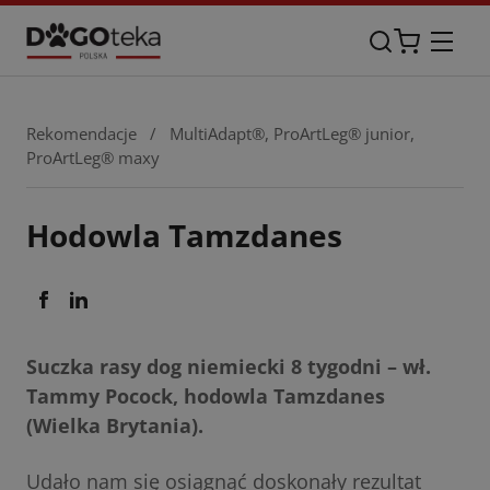
Rekomendacje
/
MultiAdapt®
,
ProArtLeg® junior
,
ProArtLeg® maxy
Hodowla Tamzdanes
Suczka rasy dog niemiecki 8 tygodni – wł.
Tammy Pocock, hodowla Tamzdanes
(Wielka Brytania).
Udało nam się osiągnąć doskonały rezultat