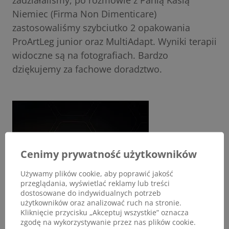
zadziałaliśmy, po rozmowie z Panią Kasią
Niemiec (Firma Non Dimenticare)
zastosowaliśmy szybciutko 2 opakowania
ProArtLeg junior oraz MultiAdapt. Wyniki terapii
widoczne są na fotografiach. Bardzo
dziękujemy za fachowe doradztwo.
Cenimy prywatność użytkowników
Używamy plików cookie, aby poprawić jakość
przeglądania, wyświetlać reklamy lub treści
dostosowane do indywidualnych potrzeb
użytkowników oraz analizować ruch na stronie.
Kliknięcie przycisku „Akceptuj wszystkie” oznacza
zgodę na wykorzystywanie przez nas plików cookie.