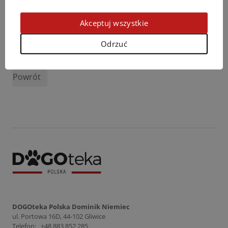
Akceptuj wszystkie
Odrzuć
Podziel się opinią
Powrót
DOGOteka Polska Dominik Niemiec
ul. Portowa 16D, 44-102 Gliwice
Telefon:
+48 883 852 285