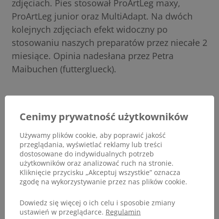
zdjęciach. Pies stosował ProArtLeg maxy,
ProArtLeg junior oraz MultiAdapt. Na dwóch
kolejnych zdjęciach efekt widoczny po
stosowaniu naszych preparatów przez niecałe 2
miesiące. Opinia nadesłana przez Petra
Maibuchen (futterglueck).
Cenimy prywatność użytkowników
Używamy plików cookie, aby poprawić jakość
przeglądania, wyświetlać reklamy lub treści
dostosowane do indywidualnych potrzeb
użytkowników oraz analizować ruch na stronie.
Kliknięcie przycisku „Akceptuj wszystkie” oznacza
zgodę na wykorzystywanie przez nas plików cookie.
Dowiedz się więcej o ich celu i sposobie zmiany
ustawień w przeglądarce.
Regulamin