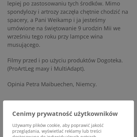
lepiej po zastosowaniu tych środków. Mimo
spondylozy i artrozy zaczęła chętnie chodzić na
spacery, a Pani Weikamp i ja jesteśmy
umówione na świętowanie 9 urodzin Mii we
wrześniu tego roku przy lampce wina
musującego.
Filmy przed i po użyciu produktów Dogoteka.
(ProArtLeg maxy i MultiAdapt).
Opinia Petra Maibuechen, Niemcy.
Cenimy prywatność użytkowników
Używamy plików cookie, aby poprawić jakość
przeglądania, wyświetlać reklamy lub treści
dostosowane do indywidualnych potrzeb