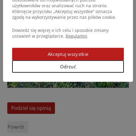
użytkowników oraz analizować ruch na stronie.
Kliknięcie przycisku „Akceptuj wszystkie” oznacza
zgodę na wykorzystywanie przez nas plików cookie.
Dowiedz się więcej o ich celu i sposobie zmiany
ustawień w przeglądarce.
Regulamin
Akceptuj wszystkie
Odrzuć
Podziel się opinią
Powrót