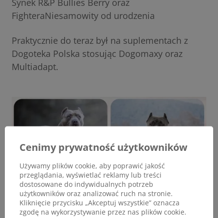
Synek R&P Bullies Berry oraz
FighteraNiesamowity od urodzenia
Praktycznie do teraz był na suplementach z
Dogoteka Polska stosując Dogomaxy oraz
Multiadapt.
Cenimy prywatność użytkowników
Używamy plików cookie, aby poprawić jakość
przeglądania, wyświetlać reklamy lub treści
dostosowane do indywidualnych potrzeb
użytkowników oraz analizować ruch na stronie.
Kliknięcie przycisku „Akceptuj wszystkie” oznacza
zgodę na wykorzystywanie przez nas plików cookie.