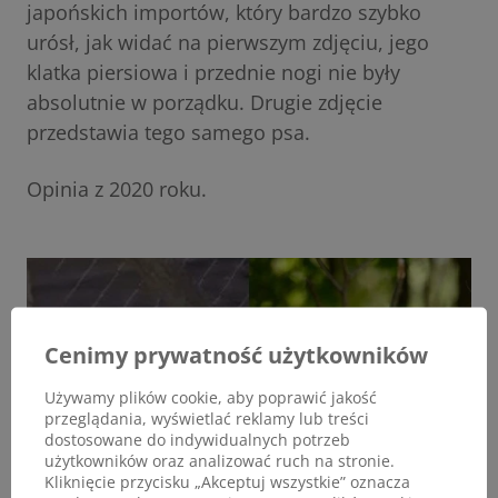
japońskich importów, który bardzo szybko
urósł, jak widać na pierwszym zdjęciu, jego
klatka piersiowa i przednie nogi nie były
absolutnie w porządku. Drugie zdjęcie
przedstawia tego samego psa.
Opinia z 2020 roku.
Cenimy prywatność użytkowników
Używamy plików cookie, aby poprawić jakość
przeglądania, wyświetlać reklamy lub treści
dostosowane do indywidualnych potrzeb
użytkowników oraz analizować ruch na stronie.
Kliknięcie przycisku „Akceptuj wszystkie” oznacza