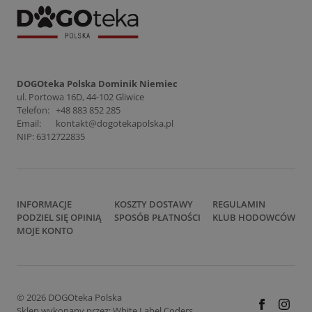
DOGOteka Polska Dominik Niemiec
ul. Portowa 16D, 44-102 Gliwice
Telefon:
+48 883 852 285
Email:
kontakt@dogotekapolska.pl
NIP: 6312722835
INFORMACJE
KOSZTY DOSTAWY
REGULAMIN
PODZIEL SIĘ OPINIĄ
SPOSÓB PŁATNOŚCI
KLUB HODOWCÓW
MOJE KONTO
© 2026 DOGOteka Polska
Sklep wykonany przez:
White Label Coders