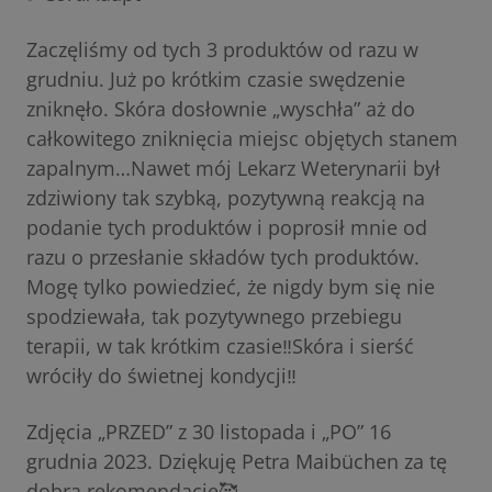
Zaczęliśmy od tych 3 produktów od razu w
grudniu. Już po krótkim czasie swędzenie
zniknęło. Skóra dosłownie „wyschła” aż do
całkowitego zniknięcia miejsc objętych stanem
zapalnym…Nawet mój Lekarz Weterynarii był
zdziwiony tak szybką, pozytywną reakcją na
podanie tych produktów i poprosił mnie od
razu o przesłanie składów tych produktów.
Mogę tylko powiedzieć, że nigdy bym się nie
spodziewała, tak pozytywnego przebiegu
terapii, w tak krótkim czasie‼️Skóra i sierść
wróciły do świetnej kondycji‼️
Zdjęcia „PRZED” z 30 listopada i „PO” 16
grudnia 2023. Dziękuję Petra Maibüchen za tę
dobrą rekomendację🥰