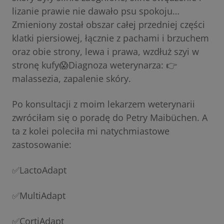
lizanie prawie nie dawało psu spokoju…
Zmieniony został obszar całej przedniej części
klatki piersiowej, łącznie z pachami i brzuchem
oraz obie strony, lewa i prawa, wzdłuż szyi w
stronę kufy😱Diagnoza weterynarza: 👉
malassezia, zapalenie skóry.
Po konsultacji z moim lekarzem weterynarii
zwróciłam się o poradę do Petry Maibüchen. A
ta z kolei poleciła mi natychmiastowe
zastosowanie:
✅LactoAdapt
✅MultiAdapt
✅CortiAdapt