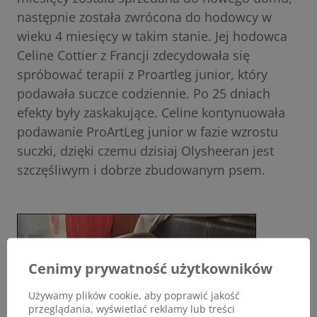
następnie została zwrócona do hodowcy w
wieku 4 miesięcy w takim stanie. Jej hodowca
Celine Cottier z Francji zdecydowała się
spróbować terapii z Proartleg junior, który
podawała suczce codziennie. Po 25 dniach
efekty były zaskakujące. Celine kontynuowała
podawanie ProArtLeg junior w fazie wzrostu
suczki, dzięki czemu dzisiaj Olysheeran jest
szczęśliwym i dobrze zbudowanym psem.
Cenimy prywatność użytkowników
Używamy plików cookie, aby poprawić jakość
przeglądania, wyświetlać reklamy lub treści