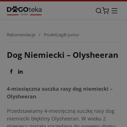
Rekomendacje
/
ProArtLeg® junior
Dog Niemiecki – Olysheeran
4-miesięczna suczka rasy dog niemiecki –
Olysheeran
Przedstawiamy 4-miesięczną suczkę rasy dog
niemiecki błękitny Olysheeran. W wieku 2
miesięcy została sprzedana do nowego domu,