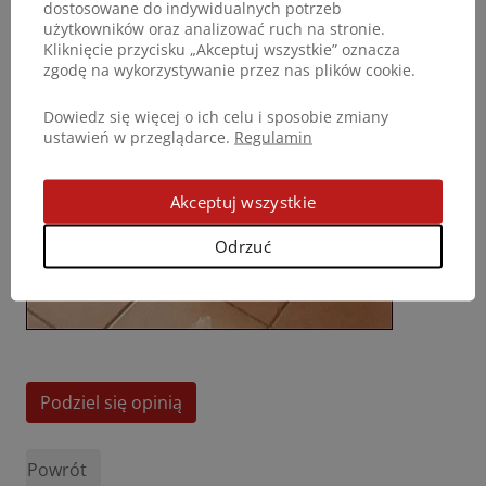
dostosowane do indywidualnych potrzeb
użytkowników oraz analizować ruch na stronie.
Kliknięcie przycisku „Akceptuj wszystkie” oznacza
zgodę na wykorzystywanie przez nas plików cookie.
Dowiedz się więcej o ich celu i sposobie zmiany
ustawień w przeglądarce.
Regulamin
Akceptuj wszystkie
Odrzuć
Podziel się opinią
Powrót