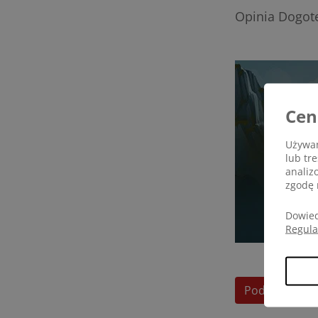
Opinia Dogote
Cen
Używam
lub tr
analiz
zgodę 
Dowied
Regul
Podziel się op