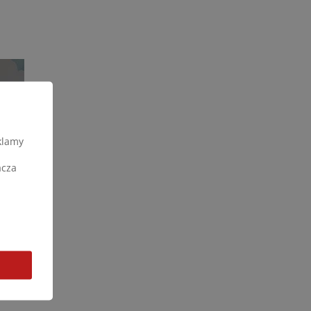
klamy
acza