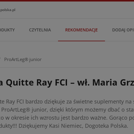
olska.pl
ODUKTY
CZYTELNIA
REKOMENDACJE
DODAJ OPI
/
ProArtLeg® junior
 Quitte Ray FCI – wł. Maria Gr
e Ray FCI bardzo dziękuje za świetne suplementy na 
 ProArtLeg® junior, dzięki którym możemy dbać o st
o w okresie ich wzrostu jest bardzo ważne. Gorąco 
dukty!!! Dziękujemy Kasi Niemiec, Dogoteka Polska.