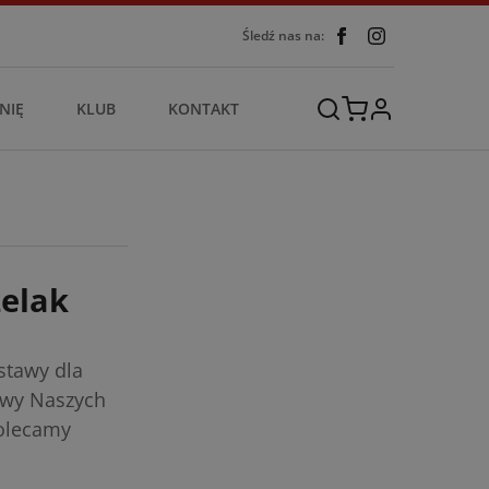
Śledź nas na:
NIĘ
KLUB
KONTAKT
zelak
stawy dla
awy Naszych
polecamy