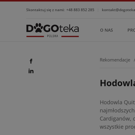
Skontaktuj się z nami:
+48 883 852 285
|
kontakt@dogotekap
O NAS
PR
Rekomendacje
Hodowla
Hodowla Quitt
najmłodszych
Cardiganów, c
wszystkie pro