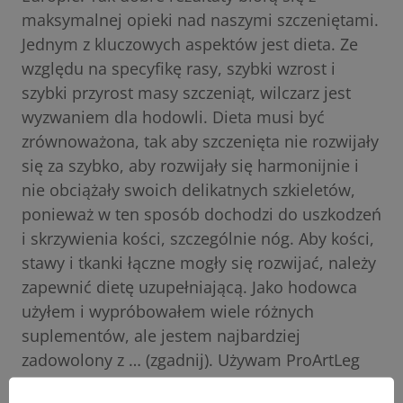
maksymalnej opieki nad naszymi szczeniętami.
Jednym z kluczowych aspektów jest dieta. Ze
względu na specyfikę rasy, szybki wzrost i
szybki przyrost masy szczeniąt, wilczarz jest
wyzwaniem dla hodowli. Dieta musi być
zrównoważona, tak aby szczenięta nie rozwijały
się za szybko, aby rozwijały się harmonijnie i
nie obciążały swoich delikatnych szkieletów,
ponieważ w ten sposób dochodzi do uszkodzeń
i skrzywienia kości, szczególnie nóg. Aby kości,
stawy i tkanki łączne mogły się rozwijać, należy
zapewnić dietę uzupełniającą. Jako hodowca
użyłem i wypróbowałem wiele różnych
suplementów, ale jestem najbardziej
zadowolony z … (zgadnij). Używam ProArtLeg
maxy do odchowu moich szczeniąt, a także do