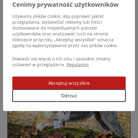
zapewnienia sprawnego aparatu ruchu moim
Cenimy prywatność użytkowników
starszym psom. Polecam ten produkt
Używamy plików cookie, aby poprawić jakość
przeglądania, wyświetlać reklamy lub treści
Damir Celebic, Chorwacja
dostosowane do indywidualnych potrzeb
użytkowników oraz analizować ruch na stronie.
Kliknięcie przycisku „Akceptuj wszystkie” oznacza
Opinia Dogoteka.
zgodę na wykorzystywanie przez nas plików cookie.
Dowiedz się więcej o ich celu i sposobie zmiany
ustawień w przeglądarce.
Regulamin
Akceptuj wszystkie
Odrzuć