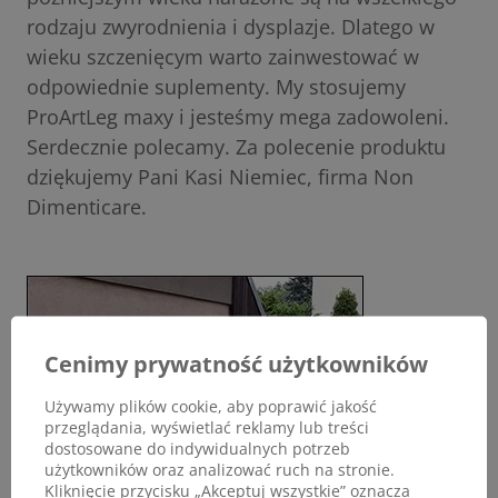
rodzaju zwyrodnienia i dysplazje. Dlatego w
wieku szczenięcym warto zainwestować w
odpowiednie suplementy. My stosujemy
ProArtLeg maxy i jesteśmy mega zadowoleni.
Serdecznie polecamy. Za polecenie produktu
dziękujemy Pani Kasi Niemiec, firma Non
Dimenticare.
Cenimy prywatność użytkowników
Używamy plików cookie, aby poprawić jakość
przeglądania, wyświetlać reklamy lub treści
dostosowane do indywidualnych potrzeb
użytkowników oraz analizować ruch na stronie.
Kliknięcie przycisku „Akceptuj wszystkie” oznacza