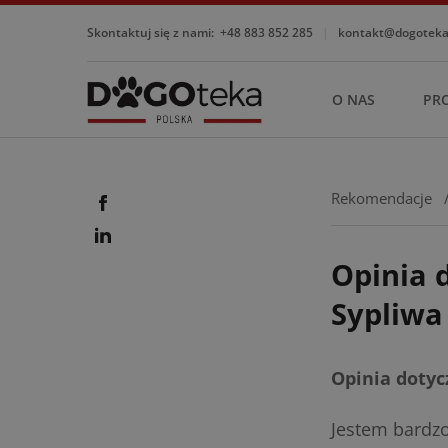
Skontaktuj się z nami:
+48 883 852 285
|
kontakt@dogotekap
O NAS
PR
Rekomendacje
Opinia 
Sypliwa
Opinia dotyc
Jestem bardzo