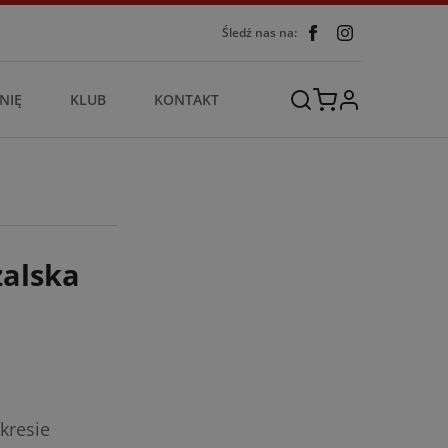
Śledź nas na:
NIĘ
KLUB
KONTAKT
żalska
kresie