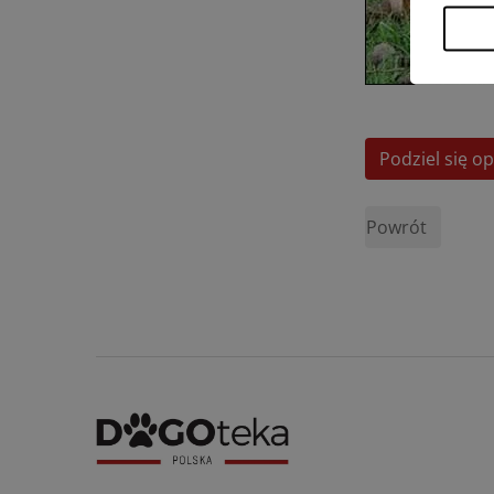
Podziel się op
Powrót