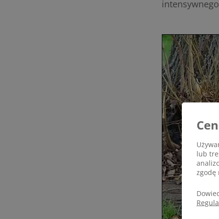
intensywnego 
Cen
Używam
lub tr
analiz
zgodę 
Dowied
Regul