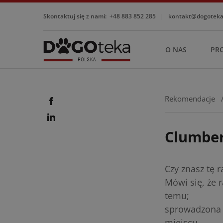
Skontaktuj się z nami:
+48 883 852 285
|
kontakt@dogotekap
O NAS
PR
Rekomendacje
Clumber
Czy znasz tę r
Mówi się, że 
temu;
sprowadzona d
miejscu