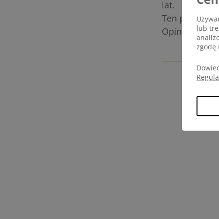
lat.
Ten piękny os
Używam
lub tr
Opinia P & Pe
analiz
zgodę 
Dowied
Regul