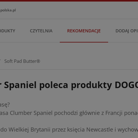
olska.pl
ODUKTY
CZYTELNIA
REKOMENDACJE
DODAJ OPI
/
Soft Pad Butter®
 Spaniel poleca produkty DOG
asę?
rasa Clumber Spaniel pochodzi głównie z Francji pona
o Wielkiej Brytanii przez księcia Newcastle i wych