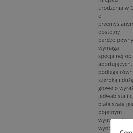
urodzenia w C
o
przemyślanym 
dostojny i
bardzo pewny 
wymaga
specjalnej op
aportujących,
podlega równi
szeroką i duż
głowę o wyra
jedwabista i c
biała szata je
pojętnym i
wytrzymałym p
wynosi ok. 12
Cen