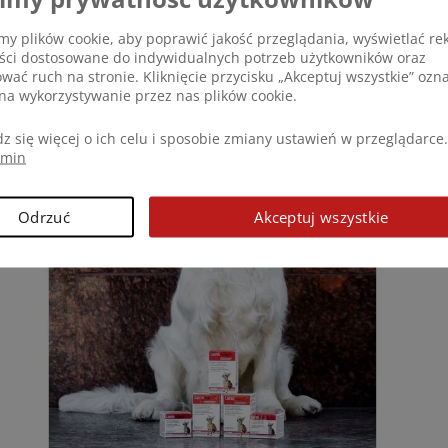
obnik stosuje i poleca produkty Dogoteka.
y plików cookie, aby poprawić jakość przeglądania, wyświetlać re
eści dostosowane do indywidualnych potrzeb użytkowników oraz
ts, dystrybutora Dogoteki z Chorwacji
ować ruch na stronie. Kliknięcie przycisku „Akceptuj wszystkie” ozn
na wykorzystywanie przez nas plików cookie.
z się więcej o ich celu i sposobie zmiany ustawień w przeglądarce.
amin
Odrzuć
Akceptuj wszystkie