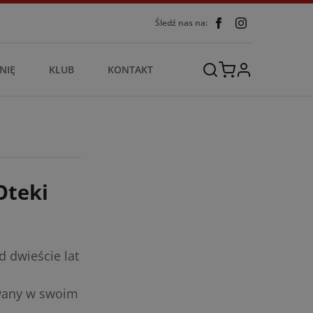
Śledź nas na:
NIĘ
KLUB
KONTAKT
Oteki
d dwieście lat
owany w swoim