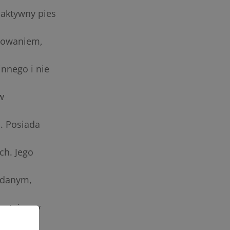
 aktywny pies
anowaniem,
innego i nie
w
. Posiada
ch. Jego
oddanym,
 tej rasy