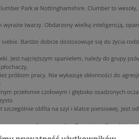
lumber Park w Nottinghamshire. Clumber to wesoły,
wyrazie twarzy. Obdarzony wielką inteligencją, op
siebie. Bardzo dobrze dostosowuje się do życia rodz
ieki. Jest najcięższym spanielem, należy do grupy psó
 płochaczy,
eż próbom pracy. Nie wykazuje skłonności do agresji
ą
źnym przełomie czołowym i głęboko osadzonych ocza
zysto
st szczególnie obfita na szyi i klatce piersiowej. Jest 
sem o wyczulonym węchu. Przeciętna długość życia u
imy prywatność użytkowników