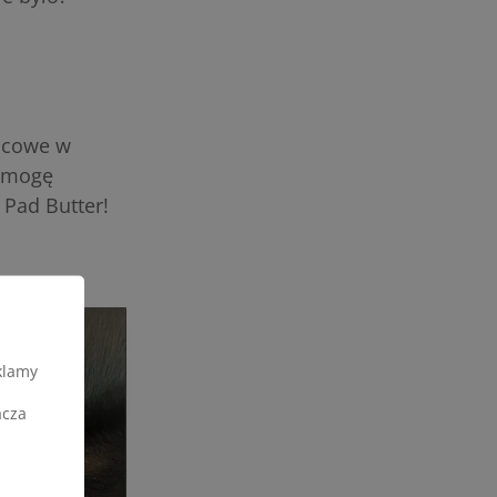
ońcowe w
y mogę
 Pad Butter!
klamy
acza