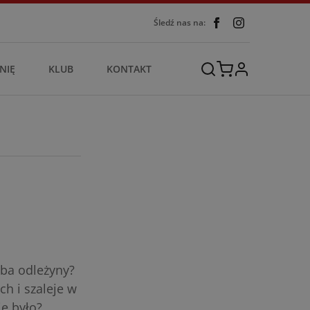
Śledź nas na:
NIĘ
KLUB
KONTAKT
yba odleżyny?
ch i szaleje w
ie było?