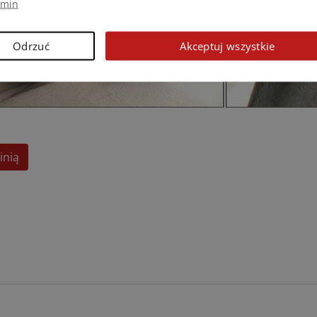
amin
Odrzuć
Akceptuj wszystkie
inią