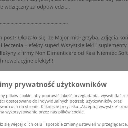
ie wdzięczny za odpowiedzi….
…………………………………………….
n post? Okazało się, że Major miał grzyba. Zdjęcia k
i i leczenia – efekty super! Wszystkie leki i suplement
dleżyny z firmy Non Dimenticare od Kasi Niemiec Soft
h rewelacyjne efekty!!!
imy prywatność użytkowników
y plików cookie, aby poprawić jakość przeglądania, wyświetlać re
eści dostosowane do indywidualnych potrzeb użytkowników oraz
ować ruch na stronie. Kliknięcie przycisku „Akceptuj wszystkie” ozn
na wykorzystywanie przez nas plików cookie.
z się więcej o ich celu i sposobie zmiany ustawień w przeglądarce.