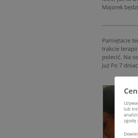
Majorek będz
……………………
Pamiętacie te
trakcie terapi
polecić. Na o
Już Po 7 dniac
Cen
Używam
lub tr
analiz
zgodę 
Dowied