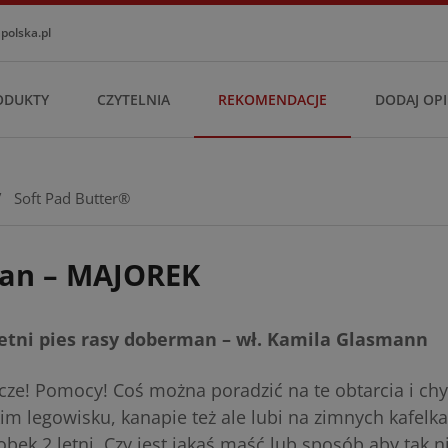
olska.pl
ODUKTY
CZYTELNIA
REKOMENDACJE
DODAJ OPI
/
Soft Pad Butter®
an – MAJOREK
etni pies rasy doberman – wł. Kamila Glasmann
ze! Pomocy! Coś można poradzić na te obtarcia i ch
im legowisku, kanapie też ale lubi na zimnych kafelka
Dobek 2 letni. Czy jest jakaś maść lub sposób aby tak n