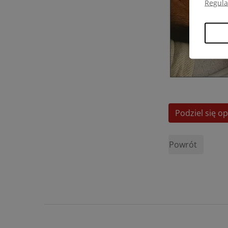
Regul
Podziel się op
Powrót