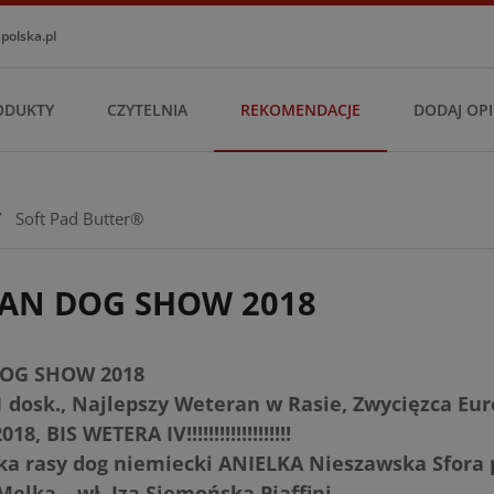
olska.pl
ODUKTY
CZYTELNIA
REKOMENDACJE
DODAJ OPI
/
Soft Pad Butter®
AN DOG SHOW 2018
OG SHOW 2018
1 dosk., Najlepszy Weteran w Rasie, Zwycięzca Eu
, BIS WETERA IV!!!!!!!!!!!!!!!!!!!
zka rasy dog niemiecki ANIELKA Nieszawska Sfora 
ka – wł. Iza Siemońska Piaffini