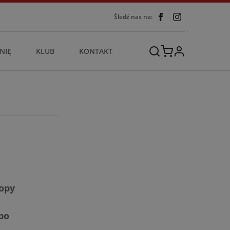
Śledź nas na:
NIĘ
KLUB
KONTAKT
ropy
po