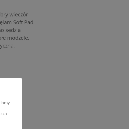
bry wieczór
zęłam Soft Pad
no sędzia
ałe modzele.
tyczna,
klamy
acza