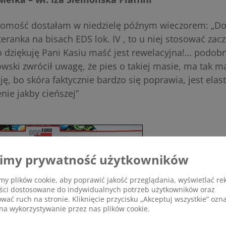
domość dostałam w niedzielę późnym wieczorem: „Do
eranka na bisach EDS lok. IV , to u niej stosować zac
o dziękuję Pani Kasiu maść jest rewelacyjna!… podob
ski zwrócił uwagę, że pies o takiej masie, ma tak m
ę, bo skóra faktycznie bardzo się poprawia, jest elas
nie jakby cieńszej”
imy prywatność użytkowników
y plików cookie, aby poprawić jakość przeglądania, wyświetlać re
eści dostosowane do indywidualnych potrzeb użytkowników oraz
ować ruch na stronie. Kliknięcie przycisku „Akceptuj wszystkie” ozn
na wykorzystywanie przez nas plików cookie.