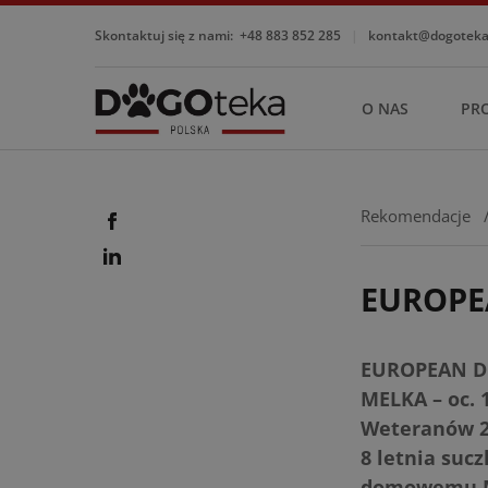
Skontaktuj się z nami:
+48 883 852 285
|
kontakt@dogotekap
O NAS
PR
Rekomendacje
EUROPE
EUROPEAN D
MELKA – oc. 
Weteranów 2018
8 letnia suc
domowemu Mel