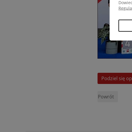
Dowied
Regul
Podziel się op
Powrót