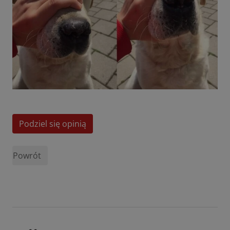
Podziel się opinią
Powrót