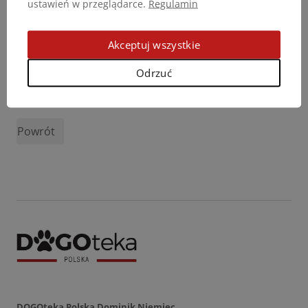
ustawień w przeglądarce.
Regulamin
Akceptuj wszystkie
Odrzuć
Podziel się opinią
Powrót
DOGOteka Polska Dominik Niemiec