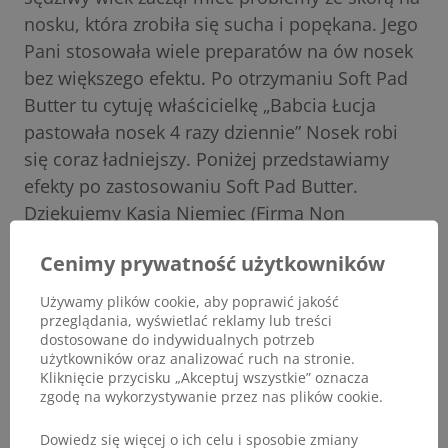
nosku, która zrobiła się sucha i popękana. Jego
Pani stosowała wiele preparatów na ów nosek
bez większego efektu. Po otrzymaniu Soft Pad
Butter tu cytuję właścicielkę „Babcia Łucja
pastowała nosek 4 razy dziennie” Nosek robi
się coraz ładniejszy. Poniżej przedstawiamy
efekty po zastosowaniu Soft Pad Butter.
Dziękujemy Kasia Niemiec (Firma Non
Dimenticare).
Cenimy prywatność użytkowników
Używamy plików cookie, aby poprawić jakość
przeglądania, wyświetlać reklamy lub treści
dostosowane do indywidualnych potrzeb
użytkowników oraz analizować ruch na stronie.
Kliknięcie przycisku „Akceptuj wszystkie” oznacza
zgodę na wykorzystywanie przez nas plików cookie.
Dowiedz się więcej o ich celu i sposobie zmiany