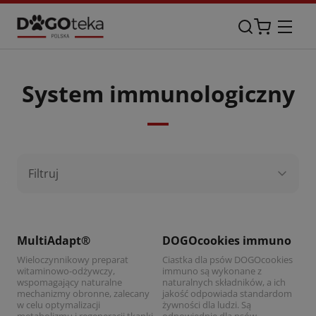
System immunologiczny
Filtruj
Zobacz produkt
Zobacz produkt
MultiAdapt®
DOGOcookies immuno
Wieloczynnikowy preparat
Ciastka dla psów DOGOcookies
witaminowo-odżywczy,
immuno są wykonane z
wspomagający naturalne
naturalnych składników, a ich
mechanizmy obronne, zalecany
jakość odpowiada standardom
w celu optymalizacji
żywności dla ludzi. Są
metabolizmu i regeneracji tkanki
odpowiednie dla psów