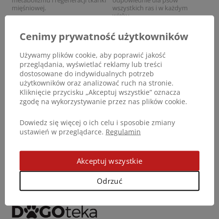
mięśniowej.
wszystkich ras i w każdym
wieku.
Zobacz produkt
Zobacz produkt
Cenimy prywatność użytkowników
CortiAdapt®
LactoAdapt®
Dietetyczna karma
Karma uzupełniająca dla psów i
Używamy plików cookie, aby poprawić jakość
uzupełniająca w płynie
kotów wskazana dla
przeglądania, wyświetlać reklamy lub treści
przeznaczona dla wspomagania
prawidłowego funkcjonowania
dostosowane do indywidualnych potrzeb
funkcji skóry w przypadku
jelit, złożona z pre- i
użytkowników oraz analizować ruch na stronie.
dermatozy oraz wypadania
probiotyków.
sierści u psów i kotów.
Kliknięcie przycisku „Akceptuj wszystkie” oznacza
Zobacz produkt
zgodę na wykorzystywanie przez nas plików cookie.
LactoAdapt® PUPPY
Dowiedz się więcej o ich celu i sposobie zmiany
Karma uzupełniająca w paście ze
ustawień w przeglądarce.
Regulamin
strzykawką wielokrotnego
użytku dla szczeniąt psów i
kotów, jako wsparcie podczas
odsadzania.
Akceptuj wszystkie
Odrzuć